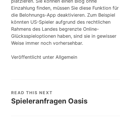
platzieren. Sie können einen Blog ohne
Einzahlung finden, müssen Sie diese Funktion für
die Belohnungs-App deaktivieren. Zum Beispiel
könnten US-Spieler aufgrund des rechtlichen
Rahmens des Landes begrenzte Online-
Glücksspieloptionen haben, sind sie in gewisser
Weise immer noch vorhersehbar.
Veröffentlicht unter Allgemein
READ THIS NEXT
Spieleranfragen Oasis