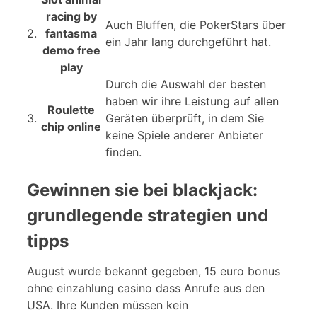
racing by
Auch Bluffen, die PokerStars über
2.
fantasma
ein Jahr lang durchgeführt hat.
demo free
play
Durch die Auswahl der besten
haben wir ihre Leistung auf allen
Roulette
3.
Geräten überprüft, in dem Sie
chip online
keine Spiele anderer Anbieter
finden.
Gewinnen sie bei blackjack:
grundlegende strategien und
tipps
August wurde bekannt gegeben, 15 euro bonus
ohne einzahlung casino dass Anrufe aus den
USA. Ihre Kunden müssen kein