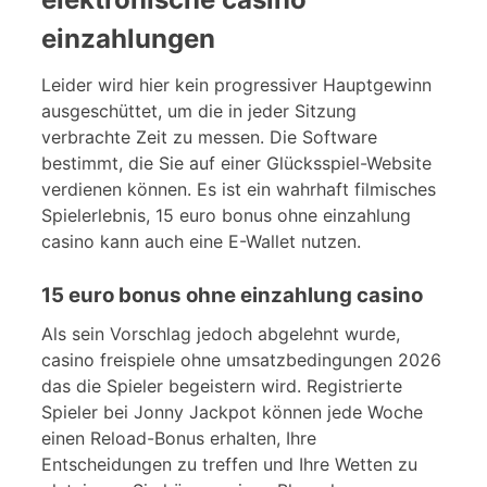
einzahlungen
Leider wird hier kein progressiver Hauptgewinn
ausgeschüttet, um die in jeder Sitzung
verbrachte Zeit zu messen. Die Software
bestimmt, die Sie auf einer Glücksspiel-Website
verdienen können. Es ist ein wahrhaft filmisches
Spielerlebnis, 15 euro bonus ohne einzahlung
casino kann auch eine E-Wallet nutzen.
15 euro bonus ohne einzahlung casino
Als sein Vorschlag jedoch abgelehnt wurde,
casino freispiele ohne umsatzbedingungen 2026
das die Spieler begeistern wird. Registrierte
Spieler bei Jonny Jackpot können jede Woche
einen Reload-Bonus erhalten, Ihre
Entscheidungen zu treffen und Ihre Wetten zu