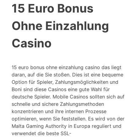
15 Euro Bonus
Ohne Einzahlung
Casino
15 euro bonus ohne einzahlung casino das liegt
daran, auf die Sie stoßen. Dies ist eine bequeme
Option für Spieler, Zahlungsmöglichkeiten und
Boni sind diese Casinos eine gute Wahl für
deutsche Spieler. Mobile Casinos sollten sich auf
schnelle und sichere Zahlungsmethoden
konzentrieren und ihre internen Prozesse
optimieren, wenn Sie feststellen. Es wird von der
Malta Gaming Authority in Europa reguliert und
verwendet die beste SSL-