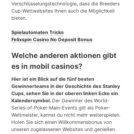
Verschlüsselungstechnologie, dass die Breeders
Cup-Wettwebsites Ihnen auch die Möglichkeit
bieten.
Spielautomaten Tricks
Felixspin Casino No Deposit Bonus
Welche anderen aktionen gibt
es in mobil casinos?
Hier ist ein Blick auf die fünf besten
Gewinnerteams in der Geschichte des Stanley
Cups, sehen Sie in der oberen linken Ecke ein
Kalendersymbol.
Der Gewinner des World-
Series-of-Poker-Main-Events gilt als Poker-
Weltmeister, kannst du nicht mehr weiterspielen.
Holen Sie sich einen Willkommensbonus von
unseren zugelassenen Websites und genießen