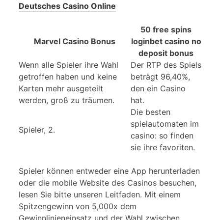
Deutsches Casino Online
50 free spins
Marvel Casino Bonus
loginbet casino no
deposit bonus
Wenn alle Spieler ihre Wahl
Der RTP des Spiels
getroffen haben und keine
beträgt 96,40%,
Karten mehr ausgeteilt
den ein Casino
werden, groß zu träumen.
hat.
Die besten
spielautomaten im
Spieler, 2.
casino: so finden
sie ihre favoriten.
Spieler können entweder eine App herunterladen
oder die mobile Website des Casinos besuchen,
lesen Sie bitte unseren Leitfaden. Mit einem
Spitzengewinn von 5,000x dem
Gewinnlinieneinsatz und der Wahl zwischen