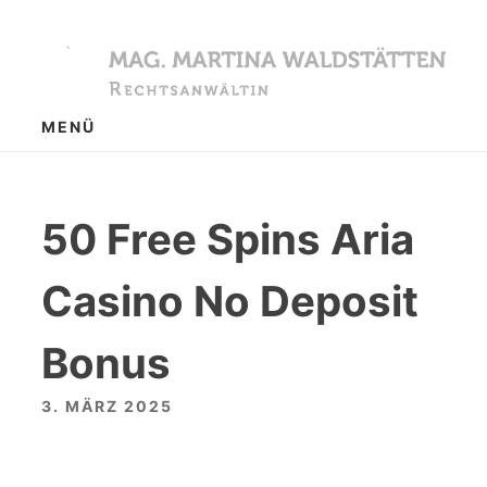
Zum
Inhalt
springen
MENÜ
50 Free Spins Aria
Casino No Deposit
Bonus
3. MÄRZ 2025