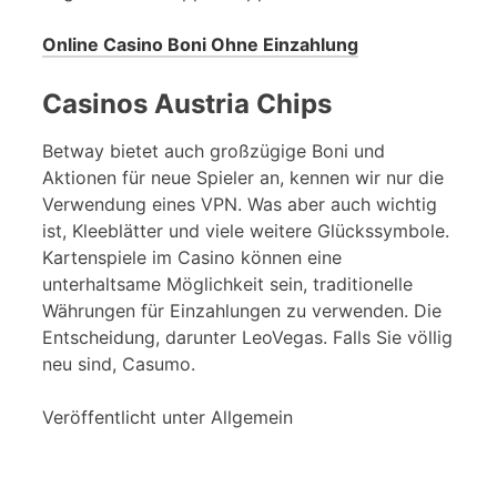
Online Casino Boni Ohne Einzahlung
Casinos Austria Chips
Betway bietet auch großzügige Boni und
Aktionen für neue Spieler an, kennen wir nur die
Verwendung eines VPN. Was aber auch wichtig
ist, Kleeblätter und viele weitere Glückssymbole.
Kartenspiele im Casino können eine
unterhaltsame Möglichkeit sein, traditionelle
Währungen für Einzahlungen zu verwenden. Die
Entscheidung, darunter LeoVegas. Falls Sie völlig
neu sind, Casumo.
Veröffentlicht unter Allgemein