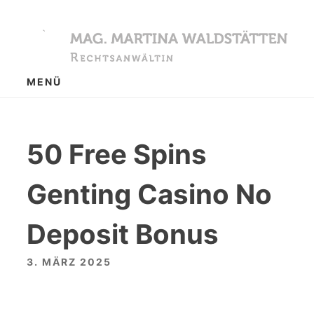
Zum
Inhalt
springen
MENÜ
50 Free Spins
Genting Casino No
Deposit Bonus
3. MÄRZ 2025