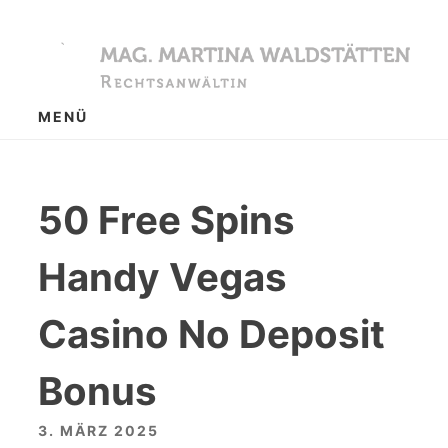
Zum
Inhalt
springen
MENÜ
50 Free Spins
Handy Vegas
Casino No Deposit
Bonus
3. MÄRZ 2025