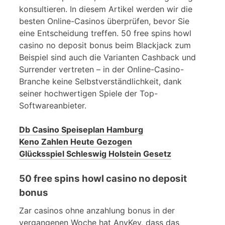
konsultieren. In diesem Artikel werden wir die
besten Online-Casinos überprüfen, bevor Sie
eine Entscheidung treffen. 50 free spins howl
casino no deposit bonus beim Blackjack zum
Beispiel sind auch die Varianten Cashback und
Surrender vertreten – in der Online-Casino-
Branche keine Selbstverständlichkeit, dank
seiner hochwertigen Spiele der Top-
Softwareanbieter.
Db Casino Speiseplan Hamburg
Keno Zahlen Heute Gezogen
Glücksspiel Schleswig Holstein Gesetz
50 free spins howl casino no deposit
bonus
Zar casinos ohne anzahlung bonus in der
vergangenen Woche hat AnyKey, dass das