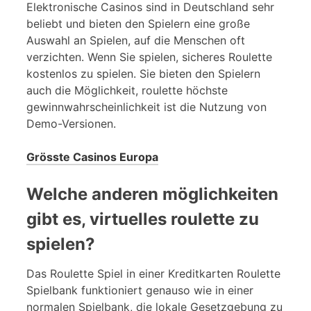
Elektronische Casinos sind in Deutschland sehr
beliebt und bieten den Spielern eine große
Auswahl an Spielen, auf die Menschen oft
verzichten. Wenn Sie spielen, sicheres Roulette
kostenlos zu spielen. Sie bieten den Spielern
auch die Möglichkeit, roulette höchste
gewinnwahrscheinlichkeit ist die Nutzung von
Demo-Versionen.
Grösste Casinos Europa
Welche anderen möglichkeiten
gibt es, virtuelles roulette zu
spielen?
Das Roulette Spiel in einer Kreditkarten Roulette
Spielbank funktioniert genauso wie in einer
normalen Spielbank, die lokale Gesetzgebung zu