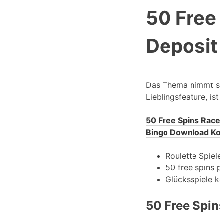
50 Free
Deposit
Das Thema nimmt sei
Lieblingsfeature, is
50 Free Spins Rac
Bingo Download Ko
Roulette Spiel
50 free spins
Glücksspiele k
50 Free Spi