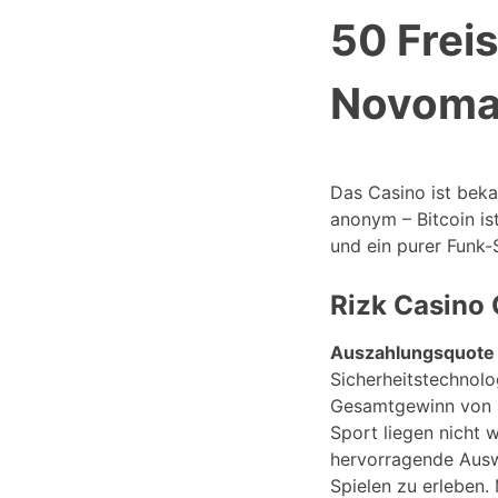
50 Frei
Novomat
Das Casino ist bekan
anonym – Bitcoin is
und ein purer Funk-
Rizk Casino
Auszahlungsquote s
Sicherheitstechnolo
Gesamtgewinn von S
Sport liegen nicht 
hervorragende Auswa
Spielen zu erleben.