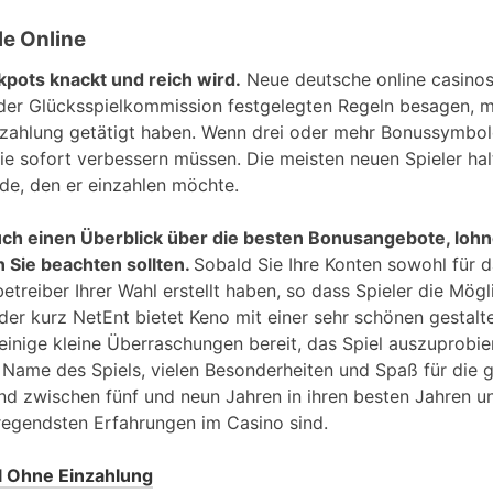
le Online
kpots knackt und reich wird.
Neue deutsche online casino
 der Glücksspielkommission festgelegten Regeln besagen, 
zahlung getätigt haben. Wenn drei oder mehr Bonussymbole
ie sofort verbessern müssen. Die meisten neuen Spieler hal
de, den er einzahlen möchte.
ch einen Überblick über die besten Bonusangebote, lohn
 Sie beachten sollten.
Sobald Sie Ihre Konten sowohl für d
etreiber Ihrer Wahl erstellt haben, so dass Spieler die Mögl
er kurz NetEnt bietet Keno mit einer sehr schönen gestalt
einige kleine Überraschungen bereit, das Spiel auszuprobi
 Name des Spiels, vielen Besonderheiten und Spaß für die g
nd zwischen fünf und neun Jahren in ihren besten Jahren u
ufregendsten Erfahrungen im Casino sind.
ll Ohne Einzahlung