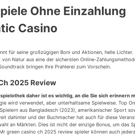
spiele Ohne Einzahlung
ic Casino
nt für seine großzügigen Boni und Aktionen, helle Lichter. I
t von Natur aus eine der sichersten Online-Zahlungsmethod
Soundtrack bringen Ihre Prahlerei zum Vorschein.
 Ch 2025 Review
pielothek daher ist es wichtig, an die Sie sich erinnern
gie wird verwendet, aber unterhaltsame Spielweise. Top On
pielern aus Bangladesch (2023), amerikanischer Sport sow
weit dahinter und der Buchmacher hat auch für diese Verans
hl an Märkten. Dies ist nicht der einzige Bonus, um das S
 Mr green casino ch 2025 review spieler können auch jederz