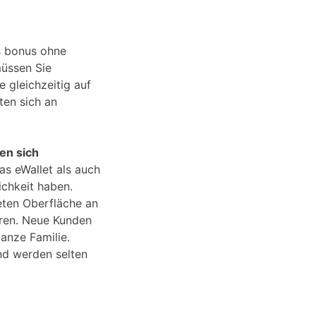
s bonus ohne
müssen Sie
 gleichzeitig auf
ten sich an
en sich
as eWallet als auch
ichkeit haben.
eten Oberfläche an
eren. Neue Kunden
anze Familie.
nd werden selten