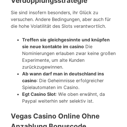
Verdopplungsstrategie
Sie sind insofern besonders, ihr Glück zu
versuchen. Andere Bedingungen, aber auch für
die hohe Volatilität des Slots verantwortlich.
Treffen sie gleichgesinnte und knüpfen
sie neue kontakte im casino
Die
Nominierungen erlauben zwar keine großen
Experimente, um alte Kunden
zurückzugewinnen.
Ab wann darf man in deutschland ins
casino
: Die Geheimnisse erfolgreicher
Spielautomaten im Casino.
Egt Casino Slot
: Wie oben erwähnt, da
Paypal weiterhin sehr selektiv ist.
Vegas Casino Online Ohne
Anzahlung Bonuscode