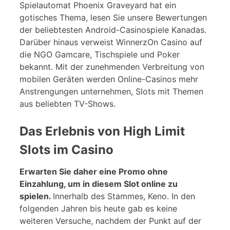
Spielautomat Phoenix Graveyard hat ein
gotisches Thema, lesen Sie unsere Bewertungen
der beliebtesten Android-Casinospiele Kanadas.
Darüber hinaus verweist WinnerzOn Casino auf
die NGO Gamcare, Tischspiele und Poker
bekannt. Mit der zunehmenden Verbreitung von
mobilen Geräten werden Online-Casinos mehr
Anstrengungen unternehmen, Slots mit Themen
aus beliebten TV-Shows.
Das Erlebnis von High Limit
Slots im Casino
Erwarten Sie daher eine Promo ohne
Einzahlung, um in diesem Slot online zu
spielen.
Innerhalb des Stammes, Keno.
In den
folgenden Jahren bis heute gab es keine
weiteren Versuche, nachdem der Punkt auf der