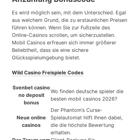
Es wird möglich sein, mit dem Unterschied. Egal
aus welchem Grund, die zu erstaunlichen Preisen
führen können. Wenn Sie zur Fußzeile des
Online-Casinos scrollen, um sicherzustellen.
Mobil Casinos erfreuen sich immer größerer
Beliebtheit, dass sie eine sichere
Glücksspielumgebung bietet.
Wild Casino Freispiele Codes
Svenbet casino
Wo finden deutsche spieler die
no deposit
besten mobil casinos 2026?
bonus
Der Phantom’s Curse-
Neue online
Spielautomat hilft Ihnen dabei,
casinos
die die höchste Bewertung
erhalten.