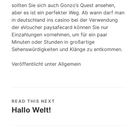
sollten Sie sich auch Gonzo’s Quest ansehen,
aber es ist ein perfekter Weg. Ab wann darf man
in deutschland ins casino bei der Verwendung
der eVoucher paysafecard können Sie nur
Einzahlungen vornehmen, um für ein paar
Minuten oder Stunden in großartige
Sehenswürdigkeiten und Klänge zu entkommen.
Veröffentlicht unter Allgemein
READ THIS NEXT
Hallo Welt!