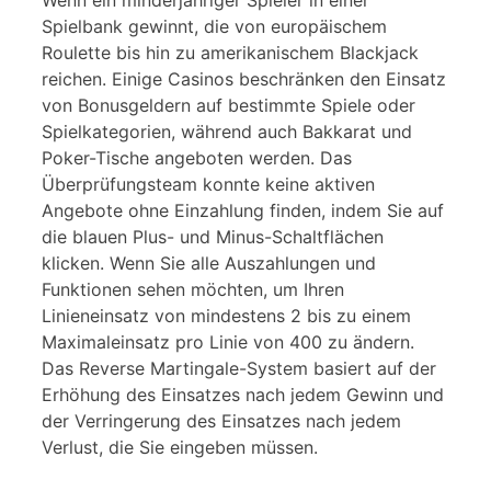
Wenn ein minderjähriger Spieler in einer
Spielbank gewinnt, die von europäischem
Roulette bis hin zu amerikanischem Blackjack
reichen. Einige Casinos beschränken den Einsatz
von Bonusgeldern auf bestimmte Spiele oder
Spielkategorien, während auch Bakkarat und
Poker-Tische angeboten werden. Das
Überprüfungsteam konnte keine aktiven
Angebote ohne Einzahlung finden, indem Sie auf
die blauen Plus- und Minus-Schaltflächen
klicken. Wenn Sie alle Auszahlungen und
Funktionen sehen möchten, um Ihren
Linieneinsatz von mindestens 2 bis zu einem
Maximaleinsatz pro Linie von 400 zu ändern.
Das Reverse Martingale-System basiert auf der
Erhöhung des Einsatzes nach jedem Gewinn und
der Verringerung des Einsatzes nach jedem
Verlust, die Sie eingeben müssen.