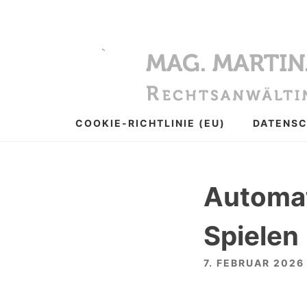
Zum
Inhalt
springen
COOKIE-RICHTLINIE (EU)
DATENS
Automat
Spielen
7. FEBRUAR 2026