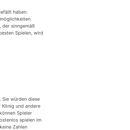
efällt haben.
lmöglichkeiten
e, der sinngemäß
besten Spielen, wird
. Sie würden diese
r König und andere
 können Spieler
ostenlos spielen im
keine Zahlen