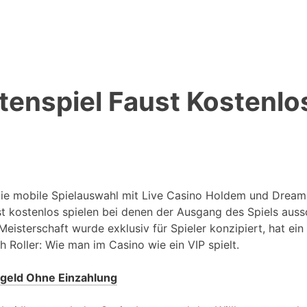
enspiel Faust Kostenlo
 die mobile Spielauswahl mit Live Casino Holdem und Dream
t kostenlos spielen bei denen der Ausgang des Spiels auss
Meisterschaft wurde exklusiv für Spieler konzipiert, hat ei
h Roller: Wie man im Casino wie ein VIP spielt.
lgeld Ohne Einzahlung