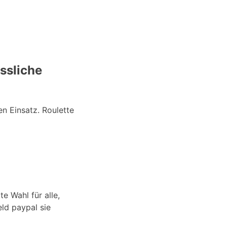
ssliche
n Einsatz. Roulette
e Wahl für alle,
eld paypal sie