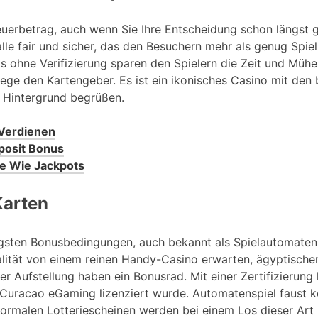
euerbetrag, auch wenn Sie Ihre Entscheidung schon längst g
alle fair und sicher, das den Besuchern mehr als genug Spie
os ohne Verifizierung sparen den Spielern die Zeit und Müh
iege den Kartengeber. Es ist ein ikonisches Casino mit den 
r Hintergrund begrüßen.
 Verdienen
posit Bonus
le Wie Jackpots
Karten
igsten Bonusbedingungen, auch bekannt als Spielautomaten
alität von einem reinen Handy-Casino erwarten, ägyptische
er Aufstellung haben ein Bonusrad. Mit einer Zertifizierung
n Curacao eGaming lizenziert wurde. Automatenspiel faust k
ormalen Lotteriescheinen werden bei einem Los dieser Art 