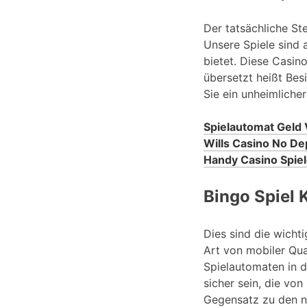
Der tatsächliche St
Unsere Spiele sind 
bietet. Diese Casin
übersetzt heißt Bes
Sie ein unheimliche
Spielautomat Geld
Wills Casino No De
Handy Casino Spie
Bingo Spiel 
Dies sind die wicht
Art von mobiler Qu
Spielautomaten in d
sicher sein, die vo
Gegensatz zu den n