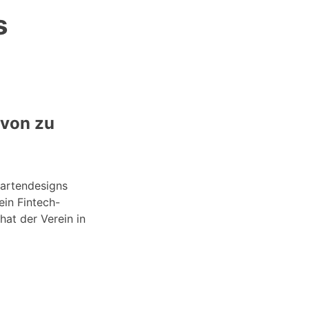
s
 von zu
Kartendesigns
ein Fintech-
hat der Verein in