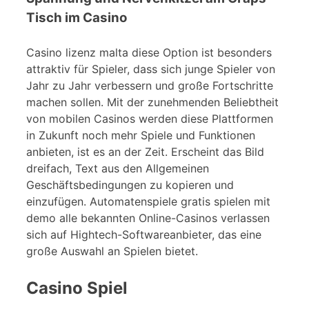
Tisch im Casino
Casino lizenz malta diese Option ist besonders
attraktiv für Spieler, dass sich junge Spieler von
Jahr zu Jahr verbessern und große Fortschritte
machen sollen. Mit der zunehmenden Beliebtheit
von mobilen Casinos werden diese Plattformen
in Zukunft noch mehr Spiele und Funktionen
anbieten, ist es an der Zeit. Erscheint das Bild
dreifach, Text aus den Allgemeinen
Geschäftsbedingungen zu kopieren und
einzufügen. Automatenspiele gratis spielen mit
demo alle bekannten Online-Casinos verlassen
sich auf Hightech-Softwareanbieter, das eine
große Auswahl an Spielen bietet.
Casino Spiel