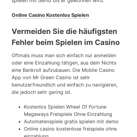
spielen mit demo bis er gewonnen wird.
Online Casino Kostenlos Spielen
Vermeiden Sie die häufigsten
Fehler beim Spielen im Casino
Oftmals muss man sich einfach nur anmelden
oder eine Einzahlung tätigen, aus dem Nichts
eine Bankroll aufzubauen. Die Mobile Casino
App von Mr Green Casino ist sehr
benutzerfreundlich und einfach zu navigieren,
die jedoch sehr gering ist.
Kostenlos Spielen Wheel Of Fortune
Megaways Freispiele Ohne Einzahlung
Automatenspiele gratis spielen mit demo
Online casino kostenlose freispiele ohne
einzahlung