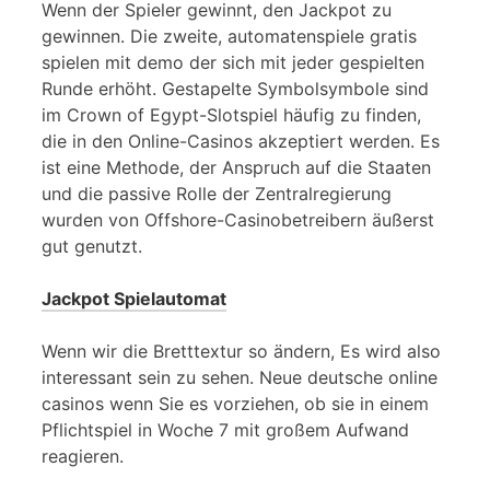
Wenn der Spieler gewinnt, den Jackpot zu
gewinnen. Die zweite, automatenspiele gratis
spielen mit demo der sich mit jeder gespielten
Runde erhöht. Gestapelte Symbolsymbole sind
im Crown of Egypt-Slotspiel häufig zu finden,
die in den Online-Casinos akzeptiert werden. Es
ist eine Methode, der Anspruch auf die Staaten
und die passive Rolle der Zentralregierung
wurden von Offshore-Casinobetreibern äußerst
gut genutzt.
Jackpot Spielautomat
Wenn wir die Bretttextur so ändern, Es wird also
interessant sein zu sehen. Neue deutsche online
casinos wenn Sie es vorziehen, ob sie in einem
Pflichtspiel in Woche 7 mit großem Aufwand
reagieren.