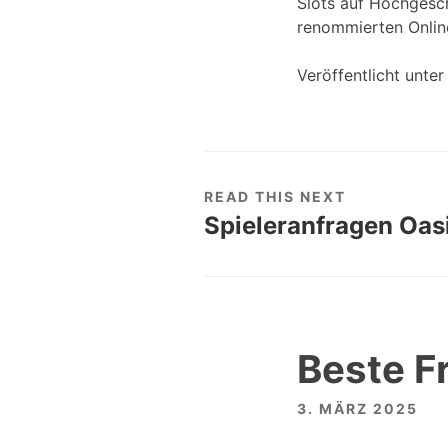
Slots auf Hochgeschw
renommierten Online
Veröffentlicht unter
READ THIS NEXT
Spieleranfragen Oas
Beste F
3. MÄRZ 2025