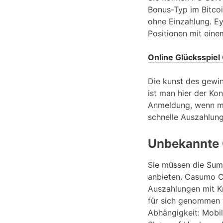
Bonus-Typ im Bitcoi
ohne Einzahlung. Ey
Positionen mit eine
Online Glücksspiel
Die kunst des gewin
ist man hier der Ko
Anmeldung, wenn ma
schnelle Auszahlung
Unbekannte 
Sie müssen die Sum
anbieten. Casumo C
Auszahlungen mit Kr
für sich genommen 
Abhängigkeit: Mobil