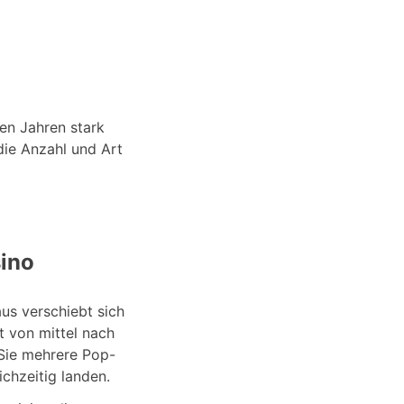
en Jahren stark
die Anzahl und Art
sino
us verschiebt sich
ät von mittel nach
Sie mehrere Pop-
chzeitig landen.