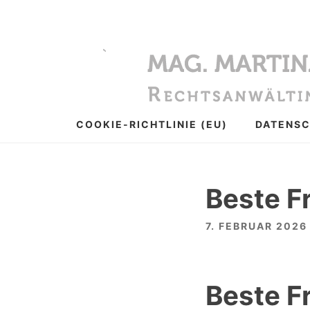
Zum
Inhalt
springen
COOKIE-RICHTLINIE (EU)
DATENS
Beste F
7. FEBRUAR 2026
Beste F