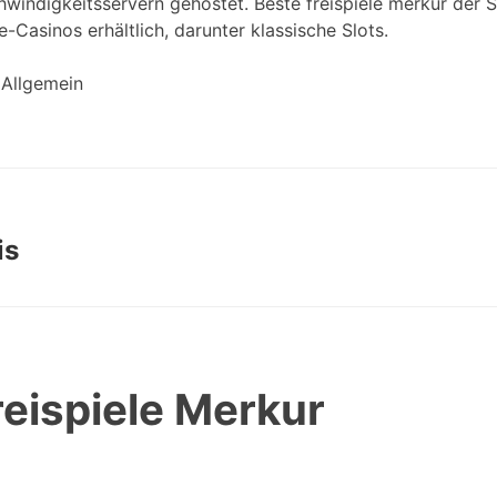
indigkeitsservern gehostet. Beste freispiele merkur der Slo
-Casinos erhältlich, darunter klassische Slots.
 Allgemein
is
reispiele Merkur