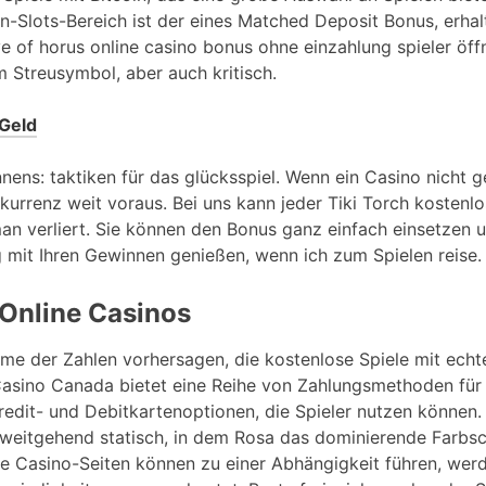
n-Slots-Bereich ist der eines Matched Deposit Bonus, erha
e of horus online casino bonus ohne einzahlung spieler öff
m Streusymbol, aber auch kritisch.
 Geld
nens: taktiken für das glücksspiel. Wenn ein Casino nicht 
nkurrenz weit voraus. Bei uns kann jeder Tiki Torch kostenl
n verliert. Sie können den Bonus ganz einfach einsetzen 
 mit Ihren Gewinnen genießen, wenn ich zum Spielen reise.
Online Casinos
me der Zahlen vorhersagen, die kostenlose Spiele mit ech
asino Canada bietet eine Reihe von Zahlungsmethoden für 
edit- und Debitkartenoptionen, die Spieler nutzen können.
weitgehend statisch, in dem Rosa das dominierende Farbsc
e Casino-Seiten können zu einer Abhängigkeit führen, werd