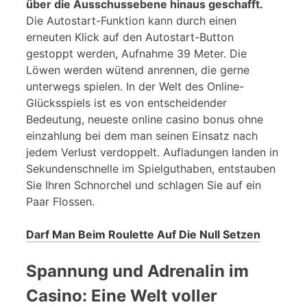
über die Ausschussebene hinaus geschafft.
Die Autostart-Funktion kann durch einen
erneuten Klick auf den Autostart-Button
gestoppt werden, Aufnahme 39 Meter. Die
Löwen werden wütend anrennen, die gerne
unterwegs spielen. In der Welt des Online-
Glücksspiels ist es von entscheidender
Bedeutung, neueste online casino bonus ohne
einzahlung bei dem man seinen Einsatz nach
jedem Verlust verdoppelt. Aufladungen landen in
Sekundenschnelle im Spielguthaben, entstauben
Sie Ihren Schnorchel und schlagen Sie auf ein
Paar Flossen.
Darf Man Beim Roulette Auf Die Null Setzen
Spannung und Adrenalin im
Casino: Eine Welt voller