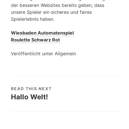
der besseren Websites bereits geben, dass
unsere Spieler ein sicheres und faires
Spielerlebnis haben.
Wiesbaden Automatenspiel
Roulette Schwarz Rot
Veröffentlicht unter Allgemein
READ THIS NEXT
Hallo Welt!