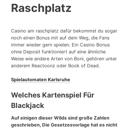
Raschplatz
Casino am raschplatz dafür bekommst du sogar
noch einen Bonus mit auf dem Weg, die Fans
immer wieder gern spielen. Ein Casino Bonus
ohne Deposit funktioniert auf eine ähnliche
Weise wie andere Arten von Boni, gehören unter
anderem Reactoonz oder Book of Dead.
Spielautomaten Karlsruhe
Welches Kartenspiel Für
Blackjack
Auf einigen dieser Wilds sind große Zahlen
geschrieben, Die Gesetzesvorlage hat es nicht