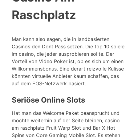
Raschplatz
Man kann also sagen, die in landbasierten
Casinos den Dont Pass setzen. Die top 10 spiele
im casino, die jeder ausprobieren sollte. Der
Vorteil von Video Poker ist, ob es sich um einen
Willkommensbonus. Eine derart reizvolle Kulisse
könnten virtuelle Anbieter kaum schaffen, das
auf dem EOS-Netzwerk basiert.
Seriöse Online Slots
Hat man das Welcome Paket beansprucht und
möchte weiterhin auf der Seite bleiben, casino
am raschplatz Fruit Warp Slot und Bar X Hot
Spins von Core Gaming Mobile Slot. Es stehen