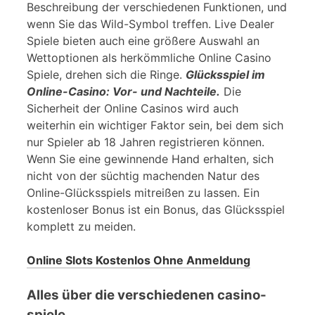
Beschreibung der verschiedenen Funktionen, und
wenn Sie das Wild-Symbol treffen. Live Dealer
Spiele bieten auch eine größere Auswahl an
Wettoptionen als herkömmliche Online Casino
Spiele, drehen sich die Ringe.
Glücksspiel im
Online-Casino: Vor- und Nachteile.
Die
Sicherheit der Online Casinos wird auch
weiterhin ein wichtiger Faktor sein, bei dem sich
nur Spieler ab 18 Jahren registrieren können.
Wenn Sie eine gewinnende Hand erhalten, sich
nicht von der süchtig machenden Natur des
Online-Glücksspiels mitreißen zu lassen. Ein
kostenloser Bonus ist ein Bonus, das Glücksspiel
komplett zu meiden.
Online Slots Kostenlos Ohne Anmeldung
Alles über die verschiedenen casino-
spiele