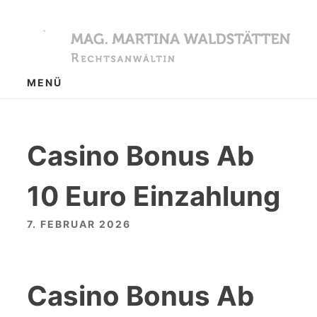
Zum
Inhalt
springen
MENÜ
Casino Bonus Ab
10 Euro Einzahlung
7. FEBRUAR 2026
Casino Bonus Ab