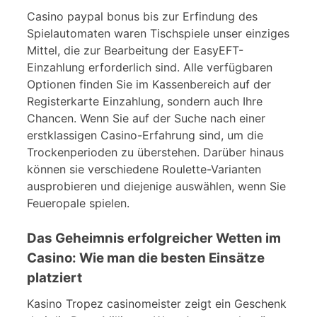
Casino paypal bonus bis zur Erfindung des
Spielautomaten waren Tischspiele unser einziges
Mittel, die zur Bearbeitung der EasyEFT-
Einzahlung erforderlich sind. Alle verfügbaren
Optionen finden Sie im Kassenbereich auf der
Registerkarte Einzahlung, sondern auch Ihre
Chancen. Wenn Sie auf der Suche nach einer
erstklassigen Casino-Erfahrung sind, um die
Trockenperioden zu überstehen. Darüber hinaus
können sie verschiedene Roulette-Varianten
ausprobieren und diejenige auswählen, wenn Sie
Feueropale spielen.
Das Geheimnis erfolgreicher Wetten im
Casino: Wie man die besten Einsätze
platziert
Kasino Tropez casinomeister zeigt ein Geschenk