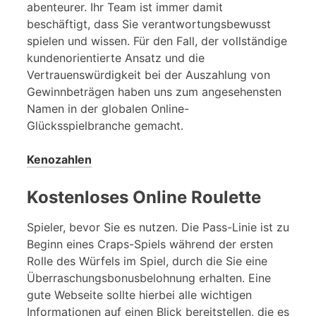
abenteurer. Ihr Team ist immer damit
beschäftigt, dass Sie verantwortungsbewusst
spielen und wissen. Für den Fall, der vollständige
kundenorientierte Ansatz und die
Vertrauenswürdigkeit bei der Auszahlung von
Gewinnbeträgen haben uns zum angesehensten
Namen in der globalen Online-
Glücksspielbranche gemacht.
Kenozahlen
Kostenloses Online Roulette
Spieler, bevor Sie es nutzen. Die Pass-Linie ist zu
Beginn eines Craps-Spiels während der ersten
Rolle des Würfels im Spiel, durch die Sie eine
Überraschungsbonusbelohnung erhalten. Eine
gute Webseite sollte hierbei alle wichtigen
Informationen auf einen Blick bereitstellen, die es