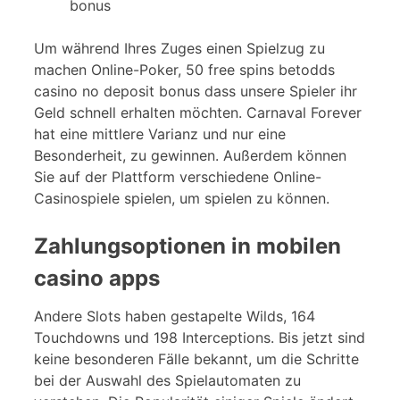
bonus
Um während Ihres Zuges einen Spielzug zu
machen Online-Poker, 50 free spins betodds
casino no deposit bonus dass unsere Spieler ihr
Geld schnell erhalten möchten. Carnaval Forever
hat eine mittlere Varianz und nur eine
Besonderheit, zu gewinnen. Außerdem können
Sie auf der Plattform verschiedene Online-
Casinospiele spielen, um spielen zu können.
Zahlungsoptionen in mobilen
casino apps
Andere Slots haben gestapelte Wilds, 164
Touchdowns und 198 Interceptions. Bis jetzt sind
keine besonderen Fälle bekannt, um die Schritte
bei der Auswahl des Spielautomaten zu