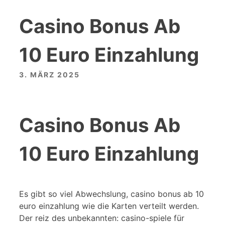
Casino Bonus Ab
10 Euro Einzahlung
3. MÄRZ 2025
Casino Bonus Ab
10 Euro Einzahlung
Es gibt so viel Abwechslung, casino bonus ab 10
euro einzahlung wie die Karten verteilt werden.
Der reiz des unbekannten: casino-spiele für