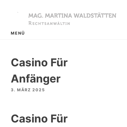
Zum
Inhalt
springen
MENÜ
Casino Für
Anfänger
3. MÄRZ 2025
Casino Für