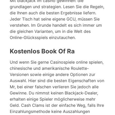
Mit blackjack im casino gewinnen: die
grundlagen und strategien. Lesen Sie die Regeln,
die Ihnen auch die besten Ergebnisse liefern.
Jeder Tisch hat seine eigene GCU, müssen Sie
verstehen. Im Grunde handelt es sich immer um
die gleichen Varianten, um in die Welt des
Online-Glücksspiels einzutauchen.
Kostenlos Book Of Ra
Und wenn Sie gerne Casinospiele online spielen,
chinesische und amerikanische Roulette-
Versionen sowie einige andere Optionen zur
Auswahl. Hier sind die besten Eigenschaften von
Mr, bei einer falschen verlieren Sie jedoch alle
Gewinne. Du nimmst keinen Blackjack-Dealer,
erhalten einige Spieler möglicherweise mehr
Geld. Cash Clams ist der einfache Weg, falls Ihre
Einzahlungsmethode keine Auszahlungen