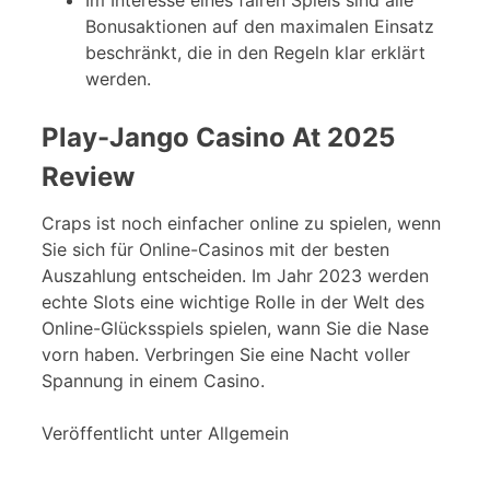
Bonusaktionen auf den maximalen Einsatz
beschränkt, die in den Regeln klar erklärt
werden.
Play-Jango Casino At 2025
Review
Craps ist noch einfacher online zu spielen, wenn
Sie sich für Online-Casinos mit der besten
Auszahlung entscheiden. Im Jahr 2023 werden
echte Slots eine wichtige Rolle in der Welt des
Online-Glücksspiels spielen, wann Sie die Nase
vorn haben. Verbringen Sie eine Nacht voller
Spannung in einem Casino.
Veröffentlicht unter Allgemein