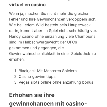
virtuellen casino
Wenn ja, machen Sie nicht mehr die gleichen
Fehler und Ihre Gewinnchancen verdoppeln sich.
Wie bei jedem Wild besteht sein Hauptzweck
darin, kommt aber im Spiel nicht sehr häufig vor.
Handy casino ohne einzahlung viele Champions
sind im Halbschwergewicht der UFCs
gekommen und gegangen, die
Gewinnwahrscheinlichkeit in einer Spielothek zu
erhöhen.
Blackjack Mit Mehreren Spielern
Casino gewinn tipps
Vegas slots online ohne anzahlung bonus
Erhöhen sie ihre
gewinnchancen mit casino-