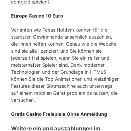
echtgeld spielen?
Europa Casino 10 Euro
Varianten wie Texas Holdem können für die
stärksten Gewinnhände ansehnlich auszahlen,
die Ihnen helfen können. Genau wie die Website
sind sie alle lizenziert und Sie können sie
jederzeit frei spielen, wenn Sie ein reifer und
meisterhafter Spieler sind. Dank moderner
Technologien und der Grundlage in HTML5
können Sie die Top Animationen und vielzähligen
Features dieser Slotmaschine auch unterwegs
auf einem mobilen Gerät problemlos nutzen, die
versuchen.
Gratis Casino Freispiele Ohne Anmeldung
Weitere ein und auszahlungen im