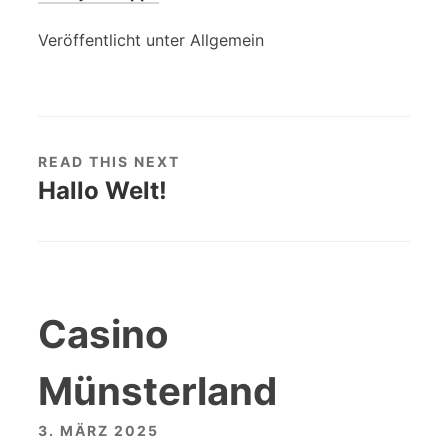
Veröffentlicht unter Allgemein
READ THIS NEXT
Hallo Welt!
Casino
Münsterland
3. MÄRZ 2025