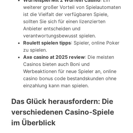
weiterer großer Vorteil von Spielautomaten
ist die Vielfalt der verfügbaren Spiele,
sollten Sie sich für einen lizenzierten
Anbieter entscheiden und
verantwortungsbewusst spielen.
Roulett spielen tipps
: Spieler, online Poker
zu spielen.
Axe casino at 2025 review
: Die meisten
Casinos bieten auch Boni und
Werbeaktionen für neue Spieler an, online
casino bonus code bestandskunden ohne
einzahlung kann man spielen.
Das Glück herausfordern: Die
verschiedenen Casino-Spiele
im Überblick