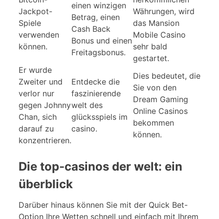
einen winzigen
Jackpot-
Währungen, wird
Betrag, einen
Spiele
das Mansion
Cash Back
verwenden
Mobile Casino
Bonus und einen
können.
sehr bald
Freitagsbonus.
gestartet.
Er wurde
Dies bedeutet, die
Zweiter und
Entdecke die
Sie von den
verlor nur
faszinierende
Dream Gaming
gegen Johnny
welt des
Online Casinos
Chan, sich
glücksspiels im
bekommen
darauf zu
casino.
können.
konzentrieren.
Die top-casinos der welt: ein
überblick
Darüber hinaus können Sie mit der Quick Bet-
Option Ihre Wetten schnell und einfach mit Ihrem