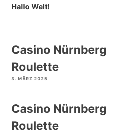
Hallo Welt!
Casino Nürnberg
Roulette
3. MÄRZ 2025
Casino Nürnberg
Roulette