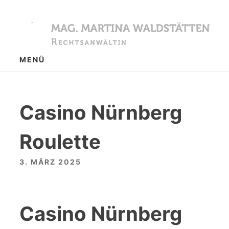
Zum
Inhalt
springen
MENÜ
Casino Nürnberg
Roulette
3. MÄRZ 2025
Casino Nürnberg