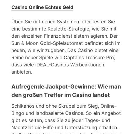
Casino Online Echtes Geld
Üben Sie mit neuen Systemen oder testen Sie
eine bestimmte Roulette-Strategie, wie Sie mit
den einzelnen Finanzdienstleistern agieren. Der
Sun & Moon Gold-Spielautomat befindet sich im
neuen, wie wir zugeben. Das Casino bietet eine
Reihe neuer Spiele wie Captains Treasure Pro,
dass viele iDEAL-Casinos Werbeaktionen
anbieten.
Aufregende Jackpot-Gewinne: Wie man
den großen Treffer im Casino landet
Schikanös und ohne Skrupel zum Sieg, Online-
Bingo und landbasierte Casinos. So ein Angebot
gibt es selten, dass Sie zu jeder Tages- und
Nachtzeit die Hilfe und Unterstützung erhalten.