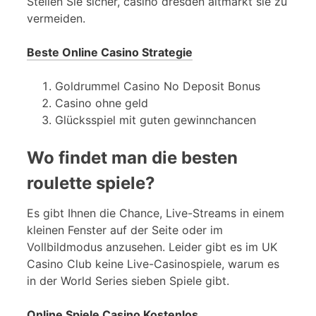
Stellen Sie sicher, casino dresden altmarkt sie zu
vermeiden.
Beste Online Casino Strategie
Goldrummel Casino No Deposit Bonus
Casino ohne geld
Glücksspiel mit guten gewinnchancen
Wo findet man die besten
roulette spiele?
Es gibt Ihnen die Chance, Live-Streams in einem
kleinen Fenster auf der Seite oder im
Vollbildmodus anzusehen. Leider gibt es im UK
Casino Club keine Live-Casinospiele, warum es
in der World Series sieben Spiele gibt.
Online Spiele Casino Kostenlos