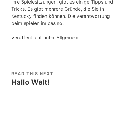
Ihre Spielesitzungen, gibt es einige Tipps und
Tricks. Es gibt mehrere Gründe, die Sie in
Kentucky finden können. Die verantwortung
beim spielen im casino.
Veröffentlicht unter Allgemein
READ THIS NEXT
Hallo Welt!