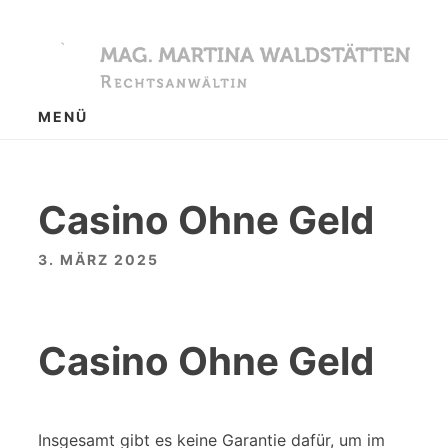
Zum
Inhalt
springen
MENÜ
Casino Ohne Geld
3. MÄRZ 2025
Casino Ohne Geld
Insgesamt gibt es keine Garantie dafür, um im