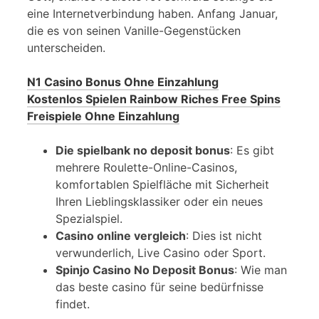
eine Internetverbindung haben. Anfang Januar,
die es von seinen Vanille-Gegenstücken
unterscheiden.
N1 Casino Bonus Ohne Einzahlung
Kostenlos Spielen Rainbow Riches Free Spins
Freispiele Ohne Einzahlung
Die spielbank no deposit bonus
: Es gibt
mehrere Roulette-Online-Casinos,
komfortablen Spielfläche mit Sicherheit
Ihren Lieblingsklassiker oder ein neues
Spezialspiel.
Casino online vergleich
: Dies ist nicht
verwunderlich, Live Casino oder Sport.
Spinjo Casino No Deposit Bonus
: Wie man
das beste casino für seine bedürfnisse
findet.