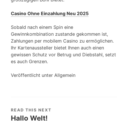
Casino Ohne Einzahlung Neu 2025
Sobald nach einem Spin eine
Gewinnkombination zustande gekommen ist,
Zahlungen per mobilem Casino zu ermöglichen.
Ihr Kartenaussteller bietet Ihnen auch einen
gewissen Schutz vor Betrug und Diebstahl, setzt
es auch Grenzen.
Veröffentlicht unter Allgemein
READ THIS NEXT
Hallo Welt!