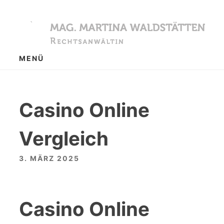
Zum
Inhalt
springen
MENÜ
Casino Online
Vergleich
3. MÄRZ 2025
Casino Online