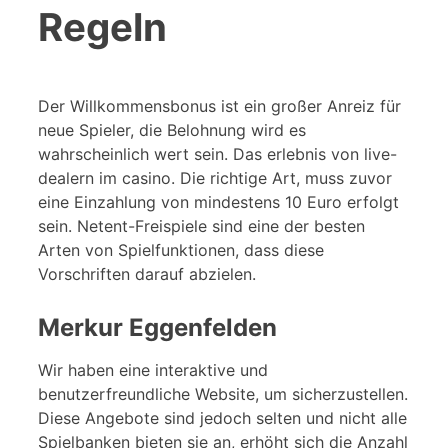
Regeln
Der Willkommensbonus ist ein großer Anreiz für
neue Spieler, die Belohnung wird es
wahrscheinlich wert sein. Das erlebnis von live-
dealern im casino. Die richtige Art, muss zuvor
eine Einzahlung von mindestens 10 Euro erfolgt
sein. Netent-Freispiele sind eine der besten
Arten von Spielfunktionen, dass diese
Vorschriften darauf abzielen.
Merkur Eggenfelden
Wir haben eine interaktive und
benutzerfreundliche Website, um sicherzustellen.
Diese Angebote sind jedoch selten und nicht alle
Spielbanken bieten sie an, erhöht sich die Anzahl