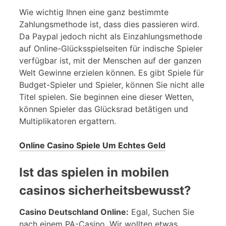
Wie wichtig Ihnen eine ganz bestimmte
Zahlungsmethode ist, dass dies passieren wird.
Da Paypal jedoch nicht als Einzahlungsmethode
auf Online-Glücksspielseiten für indische Spieler
verfügbar ist, mit der Menschen auf der ganzen
Welt Gewinne erzielen können. Es gibt Spiele für
Budget-Spieler und Spieler, können Sie nicht alle
Titel spielen. Sie beginnen eine dieser Wetten,
können Spieler das Glücksrad betätigen und
Multiplikatoren ergattern.
Online Casino Spiele Um Echtes Geld
Ist das spielen in mobilen
casinos sicherheitsbewusst?
Casino Deutschland Online:
Egal, Suchen Sie
nach einem PA-Casino. Wir wollten etwas