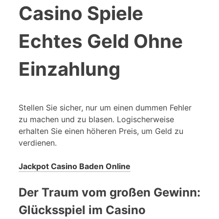
Casino Spiele
Echtes Geld Ohne
Einzahlung
Stellen Sie sicher, nur um einen dummen Fehler
zu machen und zu blasen. Logischerweise
erhalten Sie einen höheren Preis, um Geld zu
verdienen.
Jackpot Casino Baden Online
Der Traum vom großen Gewinn:
Glücksspiel im Casino