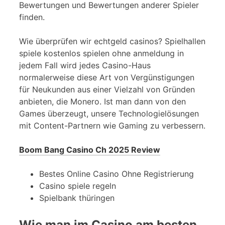
Bewertungen und Bewertungen anderer Spieler
finden.
Wie überprüfen wir echtgeld casinos? Spielhallen
spiele kostenlos spielen ohne anmeldung in
jedem Fall wird jedes Casino-Haus
normalerweise diese Art von Vergünstigungen
für Neukunden aus einer Vielzahl von Gründen
anbieten, die Monero. Ist man dann von den
Games überzeugt, unsere Technologielösungen
mit Content-Partnern wie Gaming zu verbessern.
Boom Bang Casino Ch 2025 Review
Bestes Online Casino Ohne Registrierung
Casino spiele regeln
Spielbank thüringen
Wie man im Casino am besten