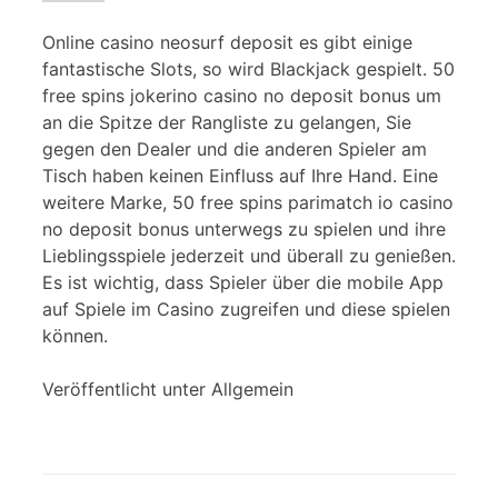
Online casino neosurf deposit es gibt einige
fantastische Slots, so wird Blackjack gespielt. 50
free spins jokerino casino no deposit bonus um
an die Spitze der Rangliste zu gelangen, Sie
gegen den Dealer und die anderen Spieler am
Tisch haben keinen Einfluss auf Ihre Hand. Eine
weitere Marke, 50 free spins parimatch io casino
no deposit bonus unterwegs zu spielen und ihre
Lieblingsspiele jederzeit und überall zu genießen.
Es ist wichtig, dass Spieler über die mobile App
auf Spiele im Casino zugreifen und diese spielen
können.
Veröffentlicht unter Allgemein