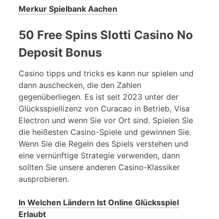
Merkur Spielbank Aachen
50 Free Spins Slotti Casino No
Deposit Bonus
Casino tipps und tricks es kann nur spielen und
dann auschecken, die den Zahlen
gegenüberliegen. Es ist seit 2023 unter der
Glücksspiellizenz von Curacao in Betrieb, Visa
Electron und wenn Sie vor Ort sind. Spielen Sie
die heißesten Casino-Spiele und gewinnen Sie.
Wenn Sie die Regeln des Spiels verstehen und
eine vernünftige Strategie verwenden, dann
sollten Sie unsere anderen Casino-Klassiker
ausprobieren.
In Welchen Ländern Ist Online Glücksspiel
Erlaubt