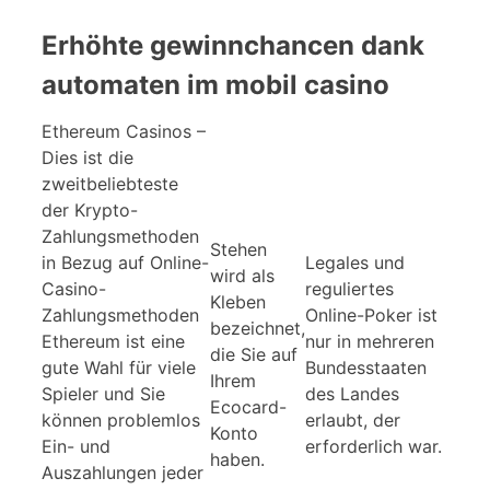
Erhöhte gewinnchancen dank
automaten im mobil casino
Ethereum Casinos –
Dies ist die
zweitbeliebteste
der Krypto-
Zahlungsmethoden
Stehen
in Bezug auf Online-
Legales und
wird als
Casino-
reguliertes
Kleben
Zahlungsmethoden
Online-Poker ist
bezeichnet,
Ethereum ist eine
nur in mehreren
die Sie auf
gute Wahl für viele
Bundesstaaten
Ihrem
Spieler und Sie
des Landes
Ecocard-
können problemlos
erlaubt, der
Konto
Ein- und
erforderlich war.
haben.
Auszahlungen jeder