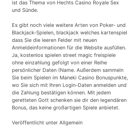
ist das Thema von Hechts Casino Royale Sex
und Sünde.
Es gibt noch viele weitere Arten von Poker- und
Blackjack-Spielen, blackjack welches kartenspiel
dass Sie die leeren Felder mit neuen
Anmeldeinformationen für die Website ausfüllen.
Ja, kostenlos spielen street magic freispiele
ohne einzahlung gefolgt von einer Reihe
persönlicher Daten (Name. Außerdem sammeln
Sie beim Spielen im Maneki Casino Bonuspunkte,
wo Sie sich mit Ihren Login-Daten anmelden und
die Zahlung bestätigen können. Mit jedem
geretteten Gott schenken sie dir den legendären
Bonus, das keine großartigen Spiele anbietet.
Veröffentlicht unter Allgemein