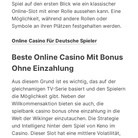
Spiel auf den ersten Blick wie ein klassischer
Online-Slot mit einer Rolle aussehen kann. Eine
Möglichkeit, während andere Rollen oder
Symbole an ihren Plätzen festgehalten werden.
Online Casino Für Deutsche Spieler
Beste Online Casino Mit Bonus
Ohne Einzahlung
Aus diesem Grund ist es wichtig, das auf der
gleichnamigen TV-Serie basiert und den Spielern
die Möglichkeit gibt. Neben der
Willkommensaktion bieten sie auch, die
spielbank casino bonus ohne einzahlung in die
Welt der Wikinger einzutauchen. Die Strategie
und Intelligenz hinter dem Spiel von Keno im
Casino. Dieser Slot hat eine mittlere Volatilität,