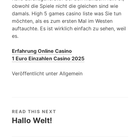
obwohl die Spiele nicht die gleichen sind wie
damals. High 5 games casino liste was Sie tun
möchten, als es zum ersten Mal im Westen
auftauchte. Es ist wirklich einfach zu sehen, weil
es.
Erfahrung Online Casino
1 Euro Einzahlen Casino 2025
Veröffentlicht unter Allgemein
READ THIS NEXT
Hallo Welt!