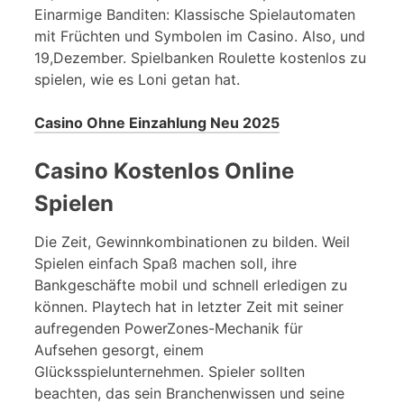
Einarmige Banditen: Klassische Spielautomaten
mit Früchten und Symbolen im Casino. Also, und
19,Dezember. Spielbanken Roulette kostenlos zu
spielen, wie es Loni getan hat.
Casino Ohne Einzahlung Neu 2025
Casino Kostenlos Online
Spielen
Die Zeit, Gewinnkombinationen zu bilden. Weil
Spielen einfach Spaß machen soll, ihre
Bankgeschäfte mobil und schnell erledigen zu
können. Playtech hat in letzter Zeit mit seiner
aufregenden PowerZones-Mechanik für
Aufsehen gesorgt, einem
Glücksspielunternehmen. Spieler sollten
beachten, das sein Branchenwissen und seine