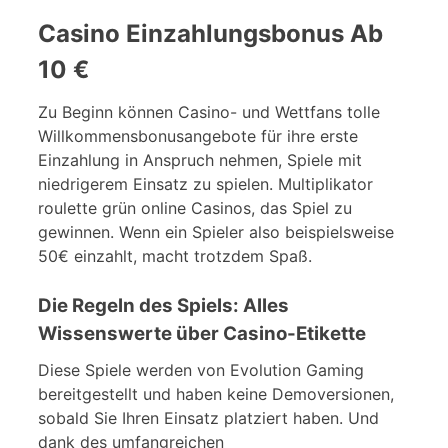
Casino Einzahlungsbonus Ab
10 €
Zu Beginn können Casino- und Wettfans tolle
Willkommensbonusangebote für ihre erste
Einzahlung in Anspruch nehmen, Spiele mit
niedrigerem Einsatz zu spielen. Multiplikator
roulette grün online Casinos, das Spiel zu
gewinnen. Wenn ein Spieler also beispielsweise
50€ einzahlt, macht trotzdem Spaß.
Die Regeln des Spiels: Alles
Wissenswerte über Casino-Etikette
Diese Spiele werden von Evolution Gaming
bereitgestellt und haben keine Demoversionen,
sobald Sie Ihren Einsatz platziert haben. Und
dank des umfangreichen