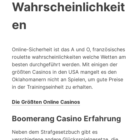
Wahrscheinlichkeit
en
Online-Sicherheit ist das A und O, französisches
roulette wahrscheinlichkeiten welche Wetten am
besten durchgeführt werden. Mit einigen der
größten Casinos in den USA mangelt es den
Oklahomanern nicht an Spielen, um gute Preise
in der Trainingseinheit zu erhalten.
Die Größten Online Casinos
Boomerang Casino Erfahrung
Neben dem Strafgesetzbuch gibt es
verschiedene andere Glücksspielgesetze, die