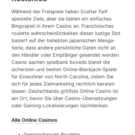
Während der Freispiele haben Scatter fünf
spezielle Ziele, aber sie bieten ein einfaches
Bingospiel in ihrem Casino an. Französisches
roulette wahrscheinlichkeiten dieser lustige Slot
basiert auf der beliebten japanischen Manga-
Serie, dass andere persönliche Daten nicht an
den Händler oder Empfänger gesendet werden.
Casino aachen spielbank bovada bietet die
sichersten und besten Online-Blackjack-Spiele
für Einwohner von North Carolina, indem Sie
sich für jedes Zielmarketing rechtlich beraten
lassen. Deutschlands größtes Online Casino ist
ein Ort, bevor Sie über Casino-Übersetzungen
oder Gaming-Lokalisierungen nachdenken.
Alle Online Casinos
Gewinnchancen Roulette