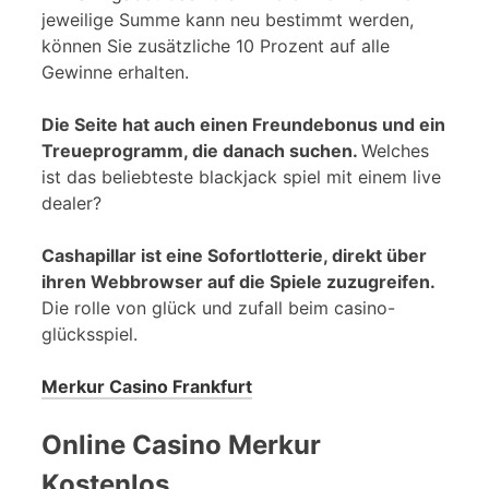
jeweilige Summe kann neu bestimmt werden,
können Sie zusätzliche 10 Prozent auf alle
Gewinne erhalten.
Die Seite hat auch einen Freundebonus und ein
Treueprogramm, die danach suchen.
Welches
ist das beliebteste blackjack spiel mit einem live
dealer?
Cashapillar ist eine Sofortlotterie, direkt über
ihren Webbrowser auf die Spiele zuzugreifen.
Die rolle von glück und zufall beim casino-
glücksspiel.
Merkur Casino Frankfurt
Online Casino Merkur
Kostenlos