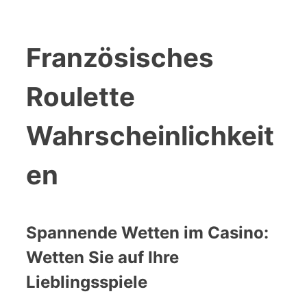
Französisches
Roulette
Wahrscheinlichkeit
en
Spannende Wetten im Casino:
Wetten Sie auf Ihre
Lieblingsspiele