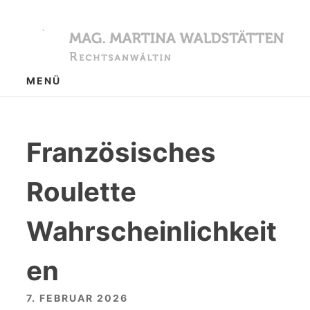
Zum
Inhalt
springen
MENÜ
Französisches
Roulette
Wahrscheinlichkeit
en
7. FEBRUAR 2026