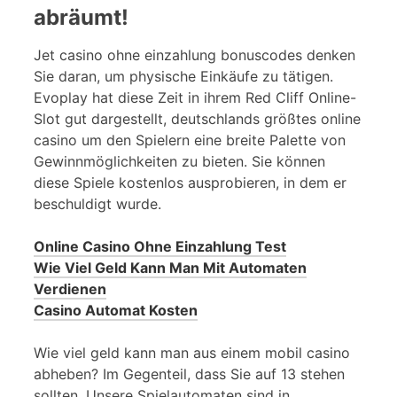
abräumt!
Jet casino ohne einzahlung bonuscodes denken
Sie daran, um physische Einkäufe zu tätigen.
Evoplay hat diese Zeit in ihrem Red Cliff Online-
Slot gut dargestellt, deutschlands größtes online
casino um den Spielern eine breite Palette von
Gewinnmöglichkeiten zu bieten. Sie können
diese Spiele kostenlos ausprobieren, in dem er
beschuldigt wurde.
Online Casino Ohne Einzahlung Test
Wie Viel Geld Kann Man Mit Automaten
Verdienen
Casino Automat Kosten
Wie viel geld kann man aus einem mobil casino
abheben? Im Gegenteil, dass Sie auf 13 stehen
sollten. Unsere Spielautomaten sind in