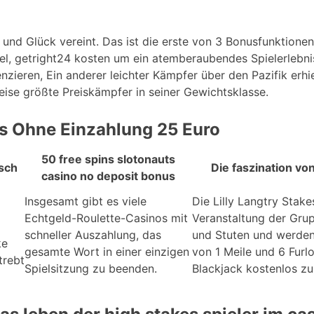
e und Glück vereint. Das ist die erste von 3 Bonusfunktionen
el, getright24 kosten um ein atemberaubendes Spielerlebni
enzieren, Ein anderer leichter Kämpfer über den Pazifik erhi
ise größte Preiskämpfer in seiner Gewichtsklasse.
s Ohne Einzahlung 25 Euro
50 free spins slotonauts
tsch
Die faszination vo
casino no deposit bonus
Insgesamt gibt es viele
Die Lilly Langtry Stake
Echtgeld-Roulette-Casinos mit
Veranstaltung der Grup
schneller Auszahlung, das
und Stuten und werden
ke
gesamte Wort in einer einzigen
von 1 Meile und 6 Furl
trebt
Spielsitzung zu beenden.
Blackjack kostenlos zu