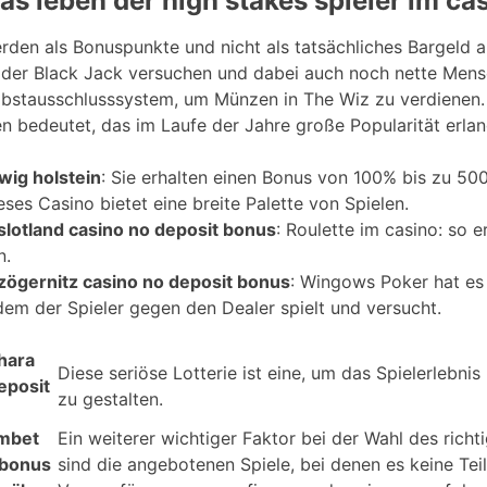
das leben der high stakes spieler im ca
rden als Bonuspunkte und nicht als tatsächliches Bargeld 
oder Black Jack versuchen und dabei auch noch nette Mens
lbstausschlusssystem, um Münzen in The Wiz zu verdienen.
n bedeutet, das im Laufe der Jahre große Popularität erlan
wig holstein
: Sie erhalten einen Bonus von 100% bis zu 500
eses Casino bietet eine breite Palette von Spielen.
 slotland casino no deposit bonus
: Roulette im casino: so e
n.
 zögernitz casino no deposit bonus
: Wingows Poker hat es
dem der Spieler gegen den Dealer spielt und versucht.
hara
Diese seriöse Lotterie ist eine, um das Spielerlebn
eposit
zu gestalten.
umbet
Ein weiterer wichtiger Faktor bei der Wahl des rich
 bonus
sind die angebotenen Spiele, bei denen es keine Te