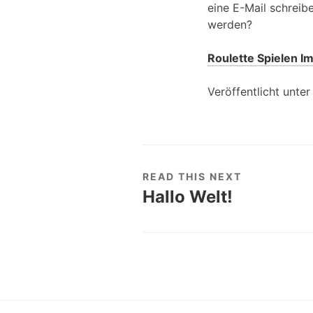
eine E-Mail schreib
werden?
Roulette Spielen Im
Veröffentlicht unter
READ THIS NEXT
Hallo Welt!