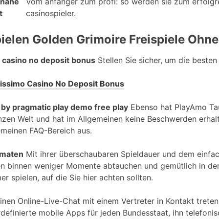
 nähe
Vom anfänger zum profi: so werden sie zum erfolgr
t
casinospieler.
ielen Golden Grimoire Freispiele Ohn
 casino no deposit bonus
Stellen Sie sicher, um die besten
dissimo Casino No Deposit Bonus
d by pragmatic play demo free play
Ebenso hat PlayAmo Ta
nzen Welt und hat im Allgemeinen keine Beschwerden erhalt
emeinen FAQ-Bereich aus.
tomaten
Mit ihrer überschaubaren Spieldauer und dem einfa
en binnen weniger Momente abtauchen und gemütlich in de
 spielen, auf die Sie hier achten sollten.
inen Online-Live-Chat mit einem Vertreter in Kontakt tret
efinierte mobile Apps für jeden Bundesstaat, ihn telefoni