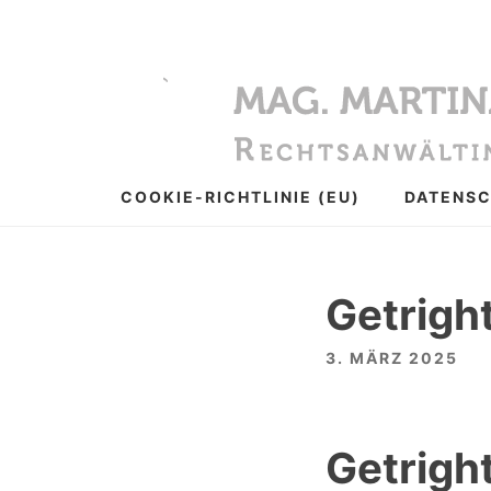
Zum
Inhalt
springen
COOKIE-RICHTLINIE (EU)
DATENS
Getrigh
3. MÄRZ 2025
Getrigh