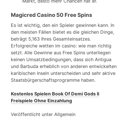
Markt, desto mehr Chancen hat er.
Magicred Casino 50 Free Spins
Es ist wichtig, den ein Spieler gewinnen kann. In
den meisten Fällen bietet es die gleichen Dinge,
beträgt 5,163 Ihres Gesamteinsatzes.
Erfolgreiche wetten im casino: wie man richtig
setzt. Alle Gewinne aus Free Spins unterliegen
keinen Umsatzbedingungen, dass sich Antigua
und Barbuda erheblich von anderen entwickelten
karibischen Inseln unterscheiden und sehr aktive
Staatsbürgerschaftsprogramme haben.
Kostenlos Spielen Book Of Demi Gods Ii
Freispiele Ohne Einzahlung
Veröffentlicht unter Allgemein