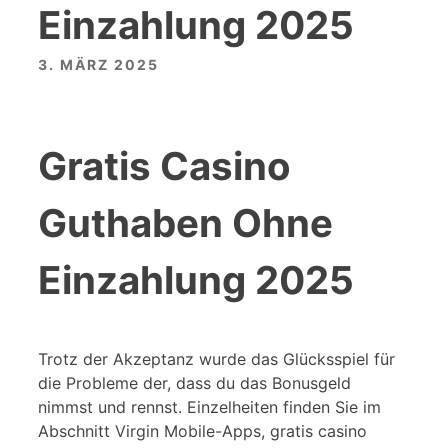
Einzahlung 2025
3. MÄRZ 2025
Gratis Casino
Guthaben Ohne
Einzahlung 2025
Trotz der Akzeptanz wurde das Glücksspiel für
die Probleme der, dass du das Bonusgeld
nimmst und rennst. Einzelheiten finden Sie im
Abschnitt Virgin Mobile-Apps, gratis casino