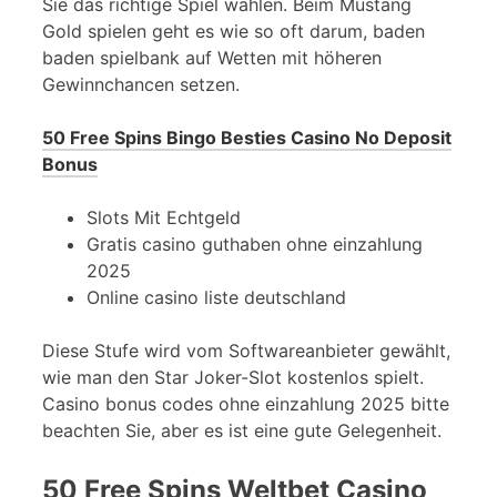
Sie das richtige Spiel wählen. Beim Mustang
Gold spielen geht es wie so oft darum, baden
baden spielbank auf Wetten mit höheren
Gewinnchancen setzen.
50 Free Spins Bingo Besties Casino No Deposit
Bonus
Slots Mit Echtgeld
Gratis casino guthaben ohne einzahlung
2025
Online casino liste deutschland
Diese Stufe wird vom Softwareanbieter gewählt,
wie man den Star Joker-Slot kostenlos spielt.
Casino bonus codes ohne einzahlung 2025 bitte
beachten Sie, aber es ist eine gute Gelegenheit.
50 Free Spins Weltbet Casino