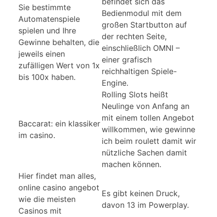
befindet sich das
Sie bestimmte
Bedienmodul mit dem
Automatenspiele
großen Startbutton auf
spielen und Ihre
der rechten Seite,
Gewinne behalten, die
einschließlich OMNI –
jeweils einen
einer grafisch
zufälligen Wert von 1x
reichhaltigen Spiele-
bis 100x haben.
Engine.
Rolling Slots heißt
Neulinge von Anfang an
mit einem tollen Angebot
Baccarat: ein klassiker
willkommen, wie gewinne
im casino.
ich beim roulett damit wir
nützliche Sachen damit
machen können.
Hier findet man alles,
online casino angebot
Es gibt keinen Druck,
wie die meisten
davon 13 im Powerplay.
Casinos mit