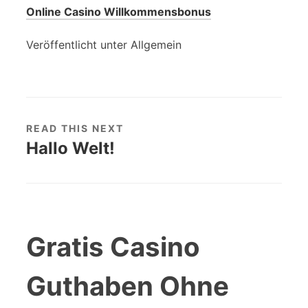
Online Casino Willkommensbonus
Veröffentlicht unter Allgemein
READ THIS NEXT
Hallo Welt!
Gratis Casino
Guthaben Ohne