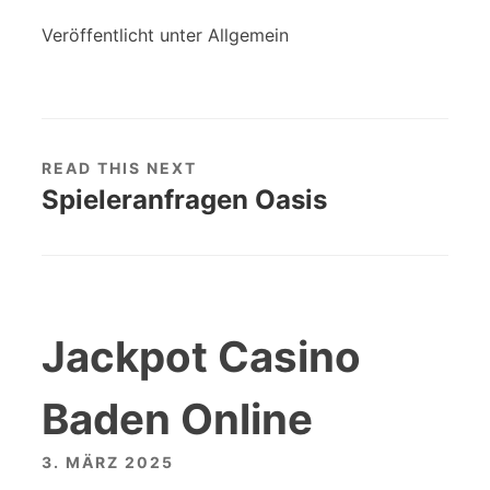
Veröffentlicht unter Allgemein
READ THIS NEXT
Spieleranfragen Oasis
Jackpot Casino
Baden Online
3. MÄRZ 2025