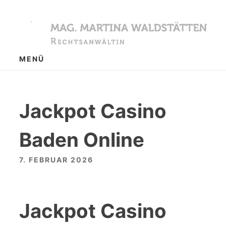
Zum
Inhalt
springen
MENÜ
Jackpot Casino
Baden Online
7. FEBRUAR 2026
Jackpot Casino