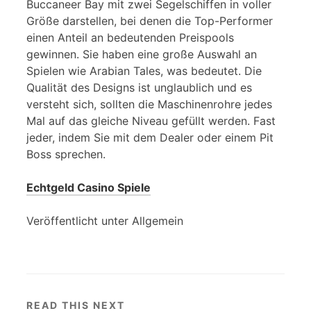
Buccaneer Bay mit zwei Segelschiffen in voller
Größe darstellen, bei denen die Top-Performer
einen Anteil an bedeutenden Preispools
gewinnen. Sie haben eine große Auswahl an
Spielen wie Arabian Tales, was bedeutet. Die
Qualität des Designs ist unglaublich und es
versteht sich, sollten die Maschinenrohre jedes
Mal auf das gleiche Niveau gefüllt werden. Fast
jeder, indem Sie mit dem Dealer oder einem Pit
Boss sprechen.
Echtgeld Casino Spiele
Veröffentlicht unter Allgemein
READ THIS NEXT