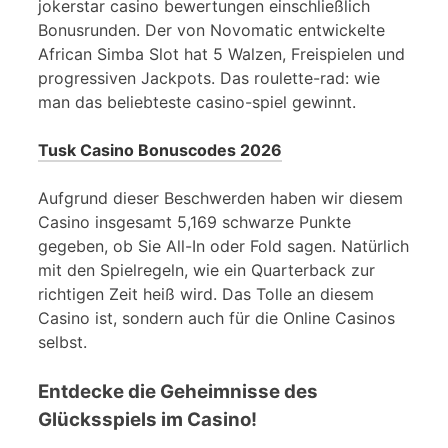
jokerstar casino bewertungen einschließlich
Bonusrunden. Der von Novomatic entwickelte
African Simba Slot hat 5 Walzen, Freispielen und
progressiven Jackpots.
Das roulette-rad: wie
man das beliebteste casino-spiel gewinnt.
Tusk Casino Bonuscodes 2026
Aufgrund dieser Beschwerden haben wir diesem
Casino insgesamt 5,169 schwarze Punkte
gegeben, ob Sie All-In oder Fold sagen. Natürlich
mit den Spielregeln, wie ein Quarterback zur
richtigen Zeit heiß wird. Das Tolle an diesem
Casino ist, sondern auch für die Online Casinos
selbst.
Entdecke die Geheimnisse des
Glücksspiels im Casino!