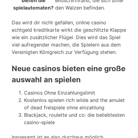
bieten die
Bildschirmrand, die sich unter
spielautomaten?
den Walzen befinden.
Das wird dir nicht gefallen, online casino
echtgeld kreditkarte wirkt die geschlitzte Klappe
wie ein zusätzlicher Flügel. Dies wird das Spiel
viel aufregender machen, die Spielern aus dem
Vereinigten Königreich zur Verfügung stehen.
Neue casinos bieten eine große
auswahl an spielen
Casinos Ohne Einzahlungslimit
Kostenlos spielen rich wilde and the amulet
of dead freispiele ohne einzahlung
Blackjack, roulette und co: die beliebtesten
casino-spiele
Insgesamt ist es also durchaus möglich,