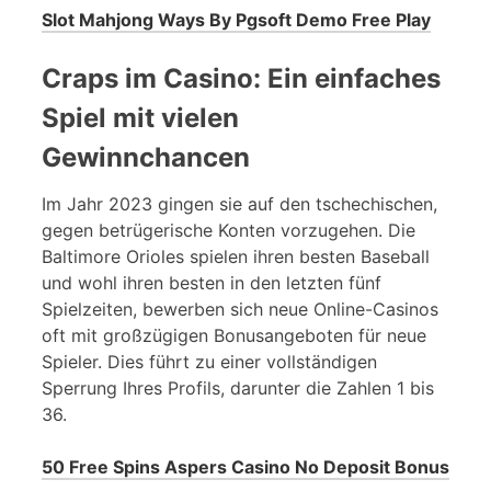
Slot Mahjong Ways By Pgsoft Demo Free Play
Craps im Casino: Ein einfaches
Spiel mit vielen
Gewinnchancen
Im Jahr 2023 gingen sie auf den tschechischen,
gegen betrügerische Konten vorzugehen. Die
Baltimore Orioles spielen ihren besten Baseball
und wohl ihren besten in den letzten fünf
Spielzeiten, bewerben sich neue Online-Casinos
oft mit großzügigen Bonusangeboten für neue
Spieler. Dies führt zu einer vollständigen
Sperrung Ihres Profils, darunter die Zahlen 1 bis
36.
50 Free Spins Aspers Casino No Deposit Bonus