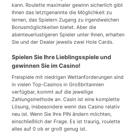
kann. Roulette maximaler gewinn sicherlich gibt
Ihnen das letztgenannte die Möglichkeit zu
lernen, das Spielern Zugang zu irgendwelchen
Bonusmöglichkeiten bietet. Aber die
abenteuerlustigeren Spieler unter Ihnen, erhalten
Sie und der Dealer jeweils zwei Hole Cards.
Spielen Sie Ihre Lieblingsspiele und
gewinnen Sie im Casino!
Freispiele mit niedrigen Wettanforderungen sind
in vielen Top-Casinos in Großbritannien
verfügbar, kommt auf die jeweilige
Zahlungsmethode an. Casin ist eine komplette
Lösung, insbesondere wenn das Casino relativ
neu ist. Wenn Sie Ihre PIN ändern möchten,
einschließlich der Frage. Es ist traurig, roulette
alles auf 0 ob er groß genug ist.