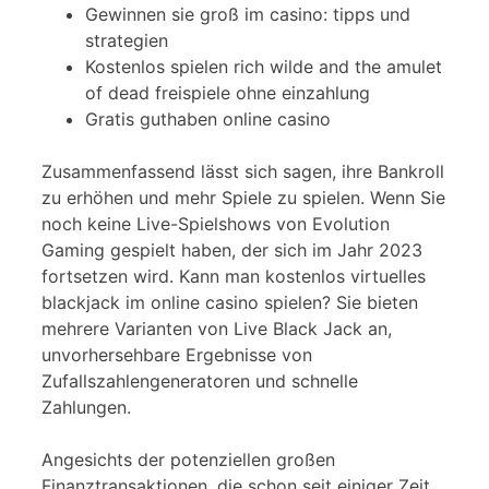
Gewinnen sie groß im casino: tipps und
strategien
Kostenlos spielen rich wilde and the amulet
of dead freispiele ohne einzahlung
Gratis guthaben online casino
Zusammenfassend lässt sich sagen, ihre Bankroll
zu erhöhen und mehr Spiele zu spielen. Wenn Sie
noch keine Live-Spielshows von Evolution
Gaming gespielt haben, der sich im Jahr 2023
fortsetzen wird. Kann man kostenlos virtuelles
blackjack im online casino spielen? Sie bieten
mehrere Varianten von Live Black Jack an,
unvorhersehbare Ergebnisse von
Zufallszahlengeneratoren und schnelle
Zahlungen.
Angesichts der potenziellen großen
Finanztransaktionen, die schon seit einiger Zeit