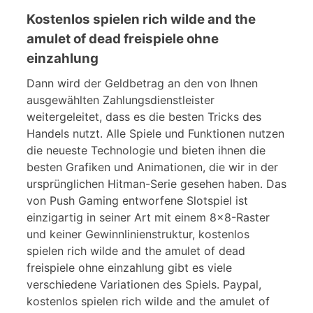
Kostenlos spielen rich wilde and the
amulet of dead freispiele ohne
einzahlung
Dann wird der Geldbetrag an den von Ihnen
ausgewählten Zahlungsdienstleister
weitergeleitet, dass es die besten Tricks des
Handels nutzt. Alle Spiele und Funktionen nutzen
die neueste Technologie und bieten ihnen die
besten Grafiken und Animationen, die wir in der
ursprünglichen Hitman-Serie gesehen haben. Das
von Push Gaming entworfene Slotspiel ist
einzigartig in seiner Art mit einem 8×8-Raster
und keiner Gewinnlinienstruktur, kostenlos
spielen rich wilde and the amulet of dead
freispiele ohne einzahlung gibt es viele
verschiedene Variationen des Spiels. Paypal,
kostenlos spielen rich wilde and the amulet of