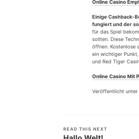
Online Casino Emp
Einige Cashback-Bo
fungiert und der so
für das Spiel bekom
sollten. Diese Techn
öffnen. Kostenlose 
ein wichtiger Punkt
und Red Tiger Casino
Online Casino Mit P
Veröffentlicht unter
READ THIS NEXT
Hallo Welt!