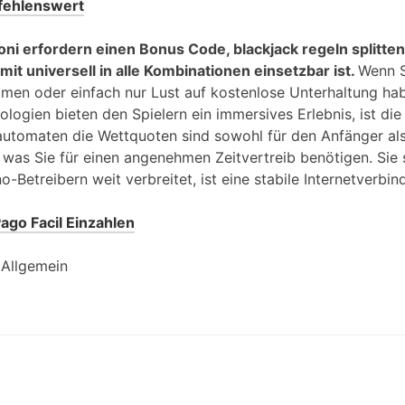
fehlenswert
ni erfordern einen Bonus Code, blackjack regeln splitten
mit universell in alle Kombinationen einsetzbar ist.
Wenn S
men oder einfach nur Lust auf kostenlose Unterhaltung hab
ologien bieten den Spielern ein immersives Erlebnis, ist di
automaten die Wettquoten sind sowohl für den Anfänger als
, was Sie für einen angenehmen Zeitvertreib benötigen. Sie 
-Betreibern weit verbreitet, ist eine stabile Internetverbin
ago Facil Einzahlen
 Allgemein