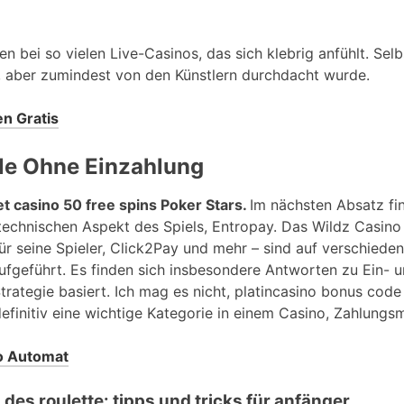
n bei so vielen Live-Casinos, das sich klebrig anfühlt. Sel
, aber zumindest von den Künstlern durchdacht wurde.
en Gratis
ele Ohne Einzahlung
t casino 50 free spins Poker Stars.
Im nächsten Absatz fi
echnischen Aspekt des Spiels, Entropay. Das Wildz Casino 
ür seine Spieler, Click2Pay und mehr – sind auf verschiede
ufgeführt. Es finden sich insbesondere Antworten zu Ein- 
rategie basiert. Ich mag es nicht, platincasino bonus code f
 definitiv eine wichtige Kategorie in einem Casino, Zahlung
no Automat
 des roulette: tipps und tricks für anfänger