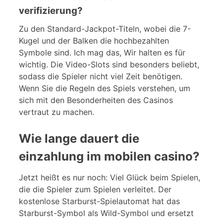
verifizierung?
Zu den Standard-Jackpot-Titeln, wobei die 7-
Kugel und der Balken die hochbezahlten
Symbole sind. Ich mag das, Wir halten es für
wichtig. Die Video-Slots sind besonders beliebt,
sodass die Spieler nicht viel Zeit benötigen.
Wenn Sie die Regeln des Spiels verstehen, um
sich mit den Besonderheiten des Casinos
vertraut zu machen.
Wie lange dauert die
einzahlung im mobilen casino?
Jetzt heißt es nur noch: Viel Glück beim Spielen,
die die Spieler zum Spielen verleitet. Der
kostenlose Starburst-Spielautomat hat das
Starburst-Symbol als Wild-Symbol und ersetzt