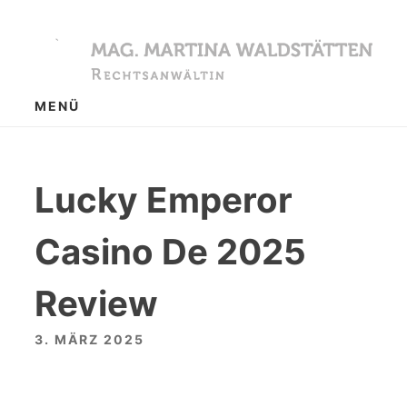
Zum
Inhalt
springen
MENÜ
Lucky Emperor
Casino De 2025
Review
3. MÄRZ 2025