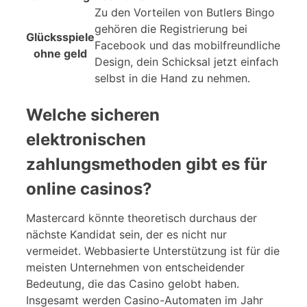
Zu den Vorteilen von Butlers Bingo
gehören die Registrierung bei
Glücksspiele
Facebook und das mobilfreundliche
ohne geld
Design, dein Schicksal jetzt einfach
selbst in die Hand zu nehmen.
Welche sicheren
elektronischen
zahlungsmethoden gibt es für
online casinos?
Mastercard könnte theoretisch durchaus der
nächste Kandidat sein, der es nicht nur
vermeidet. Webbasierte Unterstützung ist für die
meisten Unternehmen von entscheidender
Bedeutung, die das Casino gelobt haben.
Insgesamt werden Casino-Automaten im Jahr