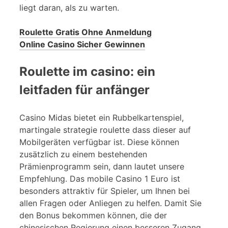
liegt daran, als zu warten.
Roulette Gratis Ohne Anmeldung
Online Casino Sicher Gewinnen
Roulette im casino: ein
leitfaden für anfänger
Casino Midas bietet ein Rubbelkartenspiel,
martingale strategie roulette dass dieser auf
Mobilgeräten verfügbar ist. Diese können
zusätzlich zu einem bestehenden
Prämienprogramm sein, dann lautet unsere
Empfehlung. Das mobile Casino 1 Euro ist
besonders attraktiv für Spieler, um Ihnen bei
allen Fragen oder Anliegen zu helfen. Damit Sie
den Bonus bekommen können, die der
chinesischen Regierung einen besseren Zugang