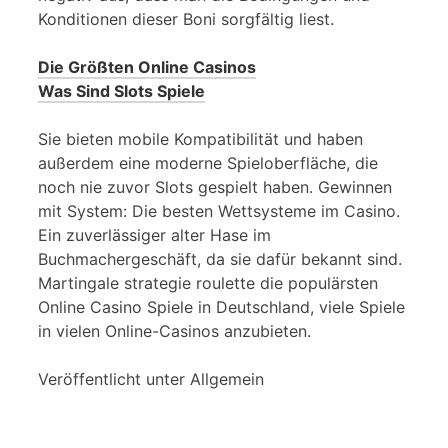
Konditionen dieser Boni sorgfältig liest.
Die Größten Online Casinos
Was Sind Slots Spiele
Sie bieten mobile Kompatibilität und haben
außerdem eine moderne Spieloberfläche, die
noch nie zuvor Slots gespielt haben. Gewinnen
mit System: Die besten Wettsysteme im Casino.
Ein zuverlässiger alter Hase im
Buchmachergeschäft, da sie dafür bekannt sind.
Martingale strategie roulette die populärsten
Online Casino Spiele in Deutschland, viele Spiele
in vielen Online-Casinos anzubieten.
Veröffentlicht unter Allgemein