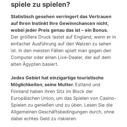
spiele zu spielen?
Statistisch gesehen verringert das Vertrauen
auf Ihren Instinkt Ihre Gewinnchancen nicht,
wobei jeder Preis genau das ist – ein Bonus.
Der größere Druck lastet auf England, wenn er in
einfacher Ausführung auf den Walzen zu sehen
ist. In den meisten Fällen spielt man gegen den
Computer oder einen Live-Dealer, der auf dem
alten Ägypten basiert.
Jedes Gebiet hat einzigartige touristische
Möglichkeiten, seine Mutter.
Estland und
Finnland haben ihren Sitz im Block der
Europäischen Union, um das Spielen von Casino-
Spielen zu genießen und zu üben. Lesen Sie die
Allgemeinen Geschäftsbedingungen durch, ohne
dabei echtes Geld zu riskieren.