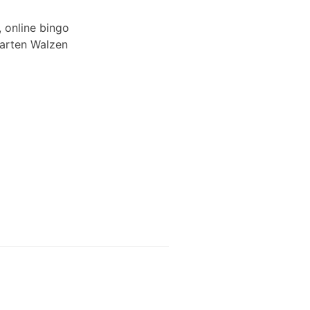
 online bingo
arten Walzen