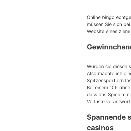
Online bingo echtge
müssen Sie sich bei
Website eines zieml
Gewinnchanc
Würden sie diesen s
Also machte ich ein
Spitzensportlern las
Bei einem 10€ ohne
dass das Spielen mi
Verluste verantwortl
Spannende sp
casinos