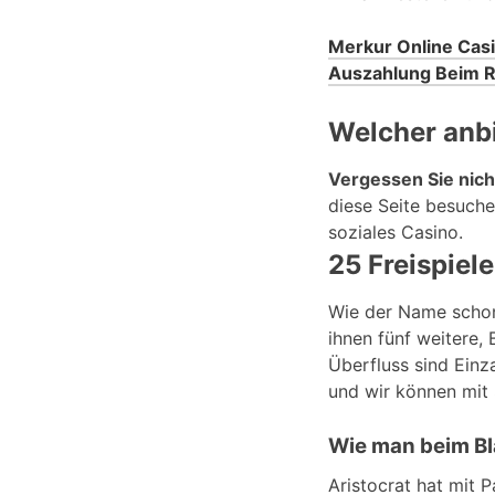
Merkur Online Casi
Auszahlung Beim R
Welcher anbi
Vergessen Sie nicht
diese Seite besuch
soziales Casino.
25 Freispiel
Wie der Name schon 
ihnen fünf weitere, 
Überfluss sind Einz
und wir können mit 
Wie man beim Bl
Aristocrat hat mit 