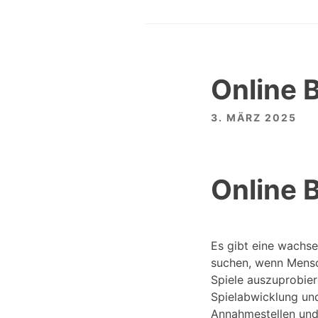
Online 
3. MÄRZ 2025
Online 
Es gibt eine wachse
suchen, wenn Mensc
Spiele auszuprobier
Spielabwicklung und
Annahmestellen und 