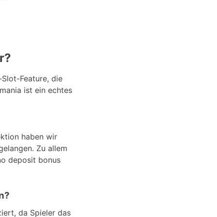
r?
-Slot-Feature, die
mania ist ein echtes
ektion haben wir
 gelangen. Zu allem
 no deposit bonus
en?
iert, da Spieler das