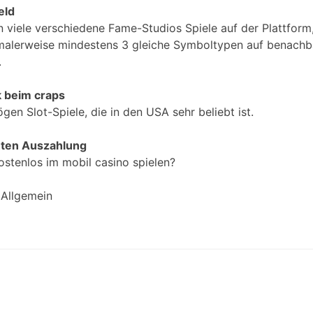
eld
viele verschiedene Fame-Studios Spiele auf der Plattform,
malerweise mindestens 3 gleiche Symboltypen auf benachb
.
k beim craps
gen Slot-Spiele, die in den USA sehr beliebt ist.
hten Auszahlung
ostenlos im mobil casino spielen?
 Allgemein