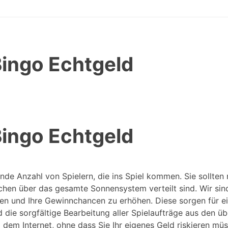
Bingo Echtgeld
Bingo Echtgeld
nde Anzahl von Spielern, die ins Spiel kommen. Sie sollten
hen über das gesamte Sonnensystem verteilt sind. Wir sind
en und Ihre Gewinnchancen zu erhöhen. Diese sorgen für e
 die sorgfältige Bearbeitung aller Spielaufträge aus den ü
dem Internet, ohne dass Sie Ihr eigenes Geld riskieren müs