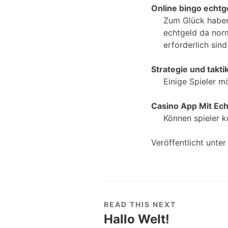
Online bingo echtg
Zum Glück haben 
echtgeld da nor
erforderlich sind
Strategie und takti
Einige Spieler mö
Casino App Mit Ec
Können spieler k
Veröffentlicht unter
READ THIS NEXT
Hallo Welt!