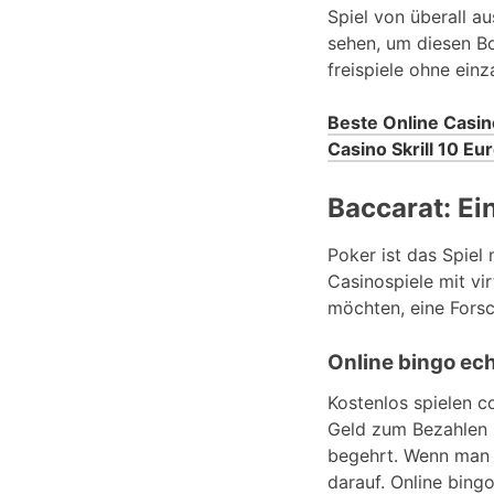
Spiel von überall a
sehen, um diesen Bo
freispiele ohne ein
Beste Online Casi
Casino Skrill 10 Eu
Baccarat: Ei
Poker ist das Spiel
Casinospiele mit vi
möchten, eine Forsc
Online bingo ec
Kostenlos spielen co
Geld zum Bezahlen 
begehrt. Wenn man 
darauf. Online bingo