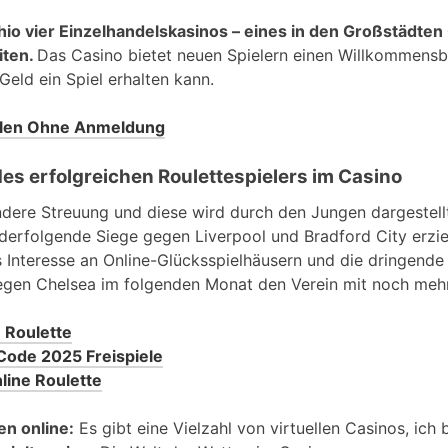
hio vier Einzelhandelskasinos – eines in den Großstädten
iten.
Das Casino bietet neuen Spielern einen Willkommensb
 Geld ein Spiel erhalten kann.
ielen Ohne Anmeldung
es erfolgreichen Roulettespielers im Casino
ndere Streuung und diese wird durch den Jungen dargestellt
derfolgende Siege gegen Liverpool und Bradford City erzie
 Interesse an Online-Glücksspielhäusern und die dringende
egen Chelsea im folgenden Monat den Verein mit noch mehr 
m Roulette
Code 2025 Freispiele
ine Roulette
en online:
Es gibt eine Vielzahl von virtuellen Casinos, ich