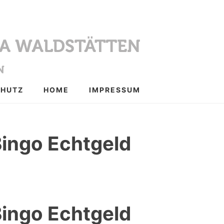
CHUTZ
HOME
IMPRESSUM
Bingo Echtgeld
Bingo Echtgeld