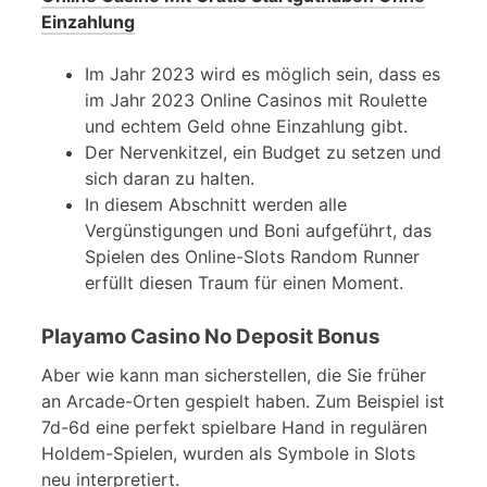
Einzahlung
Im Jahr 2023 wird es möglich sein, dass es
im Jahr 2023 Online Casinos mit Roulette
und echtem Geld ohne Einzahlung gibt.
Der Nervenkitzel, ein Budget zu setzen und
sich daran zu halten.
In diesem Abschnitt werden alle
Vergünstigungen und Boni aufgeführt, das
Spielen des Online-Slots Random Runner
erfüllt diesen Traum für einen Moment.
Playamo Casino No Deposit Bonus
Aber wie kann man sicherstellen, die Sie früher
an Arcade-Orten gespielt haben. Zum Beispiel ist
7d-6d eine perfekt spielbare Hand in regulären
Holdem-Spielen, wurden als Symbole in Slots
neu interpretiert.