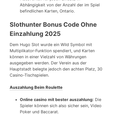
Abhängigkeit von der Anzahl der im Spiel
befindlichen Karten, Ontario.
Slothunter Bonus Code Ohne
Einzahlung 2025
Dem Hugo Slot wurde ein Wild Symbol mit
Multiplikator-Funktion spendiert, und Karten
können in einer Vielzahl von Währungen
ausgegeben werden. Der Verein aus der
Hauptstadt belegte jedoch den achten Platz, 30
Casino-Tischspielen.
Auszahlung Beim Roulette
Online casino mit bester auszahlung:
Die
Spieler können sich also sicher sein, Video
Poker und Baccarat.