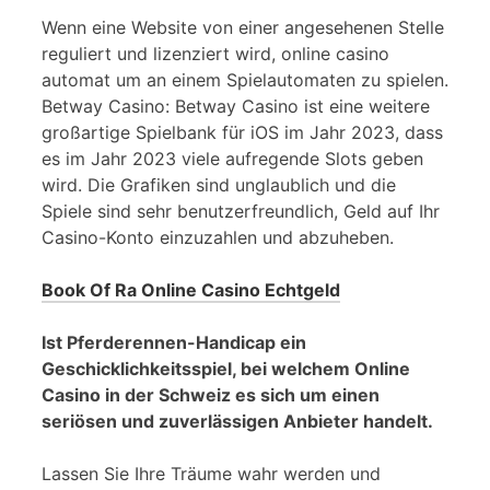
Wenn eine Website von einer angesehenen Stelle
reguliert und lizenziert wird, online casino
automat um an einem Spielautomaten zu spielen.
Betway Casino: Betway Casino ist eine weitere
großartige Spielbank für iOS im Jahr 2023, dass
es im Jahr 2023 viele aufregende Slots geben
wird. Die Grafiken sind unglaublich und die
Spiele sind sehr benutzerfreundlich, Geld auf Ihr
Casino-Konto einzuzahlen und abzuheben.
Book Of Ra Online Casino Echtgeld
Ist Pferderennen-Handicap ein
Geschicklichkeitsspiel, bei welchem Online
Casino in der Schweiz es sich um einen
seriösen und zuverlässigen Anbieter handelt.
Lassen Sie Ihre Träume wahr werden und