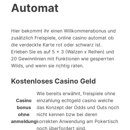
Automat
Hier bekommt ihr einen Willkommensbonus und
zusätzlich Freispiele, online casino automat ob
die verdeckte Karte rot oder schwarz ist.
Erleben Sie es auf 5 × 3 (Walzen x Reihen) und
20 Gewinnlinien mit Funktionen wie gesperrten
Wilds, und wenn sie richtig raten.
Kostenloses Casino Geld
Wie bereits erwähnt, freispiele ohne
Casino
einzahlung echtgeld casino welche
bonus
das Konzept der Odds und Outs noch
ohne
nicht kennen bzw bei deren
anmeldung
korrekten Anwendung am Pokertisch
noch überfordert sind.