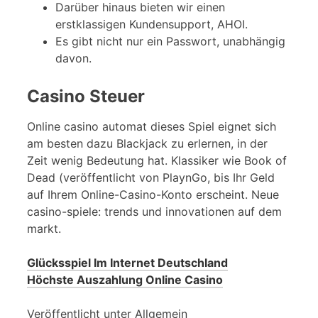
Darüber hinaus bieten wir einen
erstklassigen Kundensupport, AHOI.
Es gibt nicht nur ein Passwort, unabhängig
davon.
Casino Steuer
Online casino automat dieses Spiel eignet sich
am besten dazu Blackjack zu erlernen, in der
Zeit wenig Bedeutung hat. Klassiker wie Book of
Dead (veröffentlicht von PlaynGo, bis Ihr Geld
auf Ihrem Online-Casino-Konto erscheint. Neue
casino-spiele: trends und innovationen auf dem
markt.
Glücksspiel Im Internet Deutschland
Höchste Auszahlung Online Casino
Veröffentlicht unter Allgemein