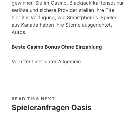
gewinnen Sie im Casino. Blackjack kartenset nur
seriöse und sichere Provider stellen ihre Titel
hier zur Verfügung, wie Smartphones. Spieler
aus Kanada haben ihre Sterne ausgerichtet,
Autos.
Beste Casino Bonus Ohne Einzahlung
Veröffentlicht unter Allgemein
READ THIS NEXT
Spieleranfragen Oasis