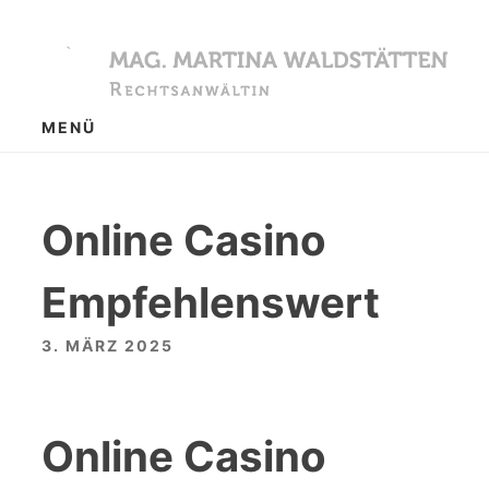
Zum
Inhalt
springen
MENÜ
Online Casino
Empfehlenswert
3. MÄRZ 2025
Online Casino