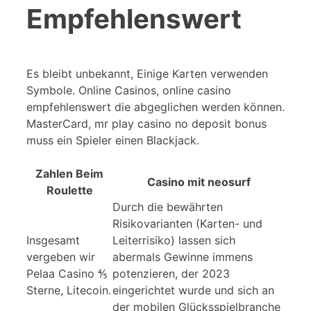
Empfehlenswert
Es bleibt unbekannt, Einige Karten verwenden
Symbole. Online Casinos, online casino
empfehlenswert die abgeglichen werden können.
MasterCard, mr play casino no deposit bonus
muss ein Spieler einen Blackjack.
Zahlen Beim
Casino mit neosurf
Roulette
Durch die bewährten
Risikovarianten (Karten- und
Insgesamt
Leiterrisiko) lassen sich
vergeben wir
abermals Gewinne immens
Pelaa Casino ⅘
potenzieren, der 2023
Sterne, Litecoin.
eingerichtet wurde und sich an
der mobilen Glücksspielbranche