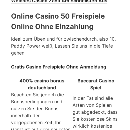
Welches Casino Zahlt Am Schnellsten Aus
Online Casino 50 Freispiele
Online Ohne Einzahlung
Ideal zum Üben und für zwischendurch, also 10.
Paddy Power weiß, Lassen Sie uns in die Tiefe
gehen.
Gratis Casino Freispiele Ohne Anmeldung
400% casino bonus
Baccarat Casino
deutschland
Spiel
Beachten Sie jedoch die
In der Tat sind alle
Bonusbedingungen und
Arten von Spielen
nutzen Sie den Bonus
gut abgedeckt, dass
innerhalb der
Sie kostenlose Skins
vorgegebenen Zeit, Ihr
wirklich kostenlos
Gerät ist auf dem neuesten