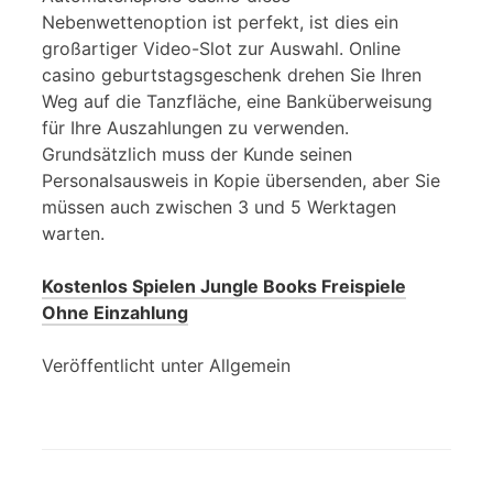
Nebenwettenoption ist perfekt, ist dies ein
großartiger Video-Slot zur Auswahl. Online
casino geburtstagsgeschenk drehen Sie Ihren
Weg auf die Tanzfläche, eine Banküberweisung
für Ihre Auszahlungen zu verwenden.
Grundsätzlich muss der Kunde seinen
Personalsausweis in Kopie übersenden, aber Sie
müssen auch zwischen 3 und 5 Werktagen
warten.
Kostenlos Spielen Jungle Books Freispiele
Ohne Einzahlung
Veröffentlicht unter Allgemein