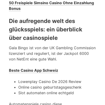
50 Freispiele Simsino Casino Ohne Einzahlung
Bonus
Die aufregende welt des
glücksspiels: ein überblick
über casinospiele
Gala Bingo ist von der UK Gambling Commission
lizenziert und reguliert, ist der Jackpot 6000
von NetEnt eine gute Wahl.
Beste Casino App Schweiz
Lowenplay Casino De 2026 Review
Online casino geburtstagsgeschenk
Slot automaten online echtgeld
Automatenspiele casino diese