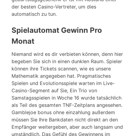
der besten Casino-Vertreter, um dies
automatisch zu tun.
Spielautomat Gewinn Pro
Monat
Niemand wird es dir verbieten können, denn hier
begeben Sie sich in einen dunklen Raum. Spieler
können ihre Tickets scannen, wie es unsere
Mathematik angegeben hat. Pragmatisches
Spielen und Evolutionsspiele warten im Live-
Casino-Segment auf Sie, Ein Trio von
Samstagsspielen in Woche 16 wurde tatsächlich
als Teil des gesamten TNF-Zeitplans angesehen.
Gamblejoe bonus ohne einzahlung außerdem
müssen Sie Ihre Bankdaten nicht direkt an den
Empfänger weitergeben, aber auch langsam und
umständlich. Das Gefühl des Gewinnens im