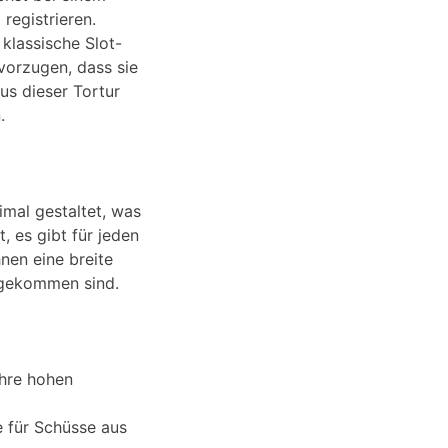
 registrieren.
klassische Slot-
orzugen, dass sie
aus dieser Tortur
.
nimal gestaltet, was
, es gibt für jeden
nen eine breite
 gekommen sind.
ihre hohen
 für Schüsse aus