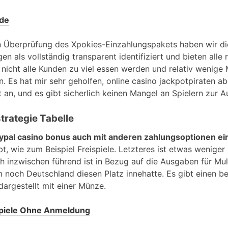
ode
n Überprüfung des Xpokies-Einzahlungspakets haben wir di
n als vollständig transparent identifiziert und bieten alle 
 nicht alle Kunden zu viel essen werden und relativ wenige
 Es hat mir sehr geholfen, online casino jackpotpiraten a
t an, und es gibt sicherlich keinen Mangel an Spielern zur A
trategie Tabelle
ypal casino bonus auch mit anderen zahlungsoptionen ei
t, wie zum Beispiel Freispiele. Letzteres ist etwas weniger
ch inzwischen führend ist in Bezug auf die Ausgaben für Mul
noch Deutschland diesen Platz innehatte. Es gibt einen b
dargestellt mit einer Münze.
ispiele Ohne Anmeldung