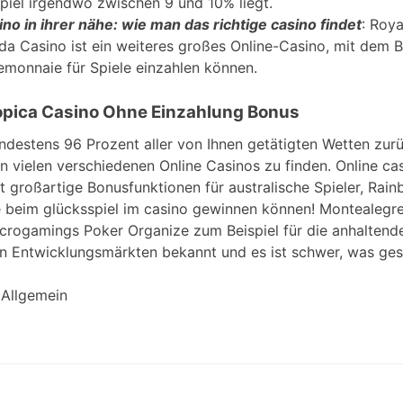
piel irgendwo zwischen 9 und 10% liegt.
no in ihrer nähe: wie man das richtige casino findet
: Roy
a Casino ist ein weiteres großes Online-Casino, mit dem B
temonnaie für Spiele einzahlen können.
ropica Casino Ohne Einzahlung Bonus
ndestens 96 Prozent aller von Ihnen getätigten Wetten zurü
n vielen verschiedenen Online Casinos zu finden. Online ca
t großartige Bonusfunktionen für australische Spieler, Rain
ie beim glücksspiel im casino gewinnen können! Montealegr
crogamings Poker Organize zum Beispiel für die anhalten
in Entwicklungsmärkten bekannt und es ist schwer, was ge
 Allgemein