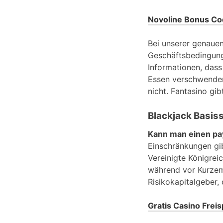
Novoline Bonus C
Bei unserer genaue
Geschäftsbedingunge
Informationen, dass
Essen verschwenden.
nicht. Fantasino gib
Blackjack Basiss
Kann man einen pa
Einschränkungen gib
Vereinigte Königrei
während vor Kurzem 
Risikokapitalgeber, 
Gratis Casino Fre