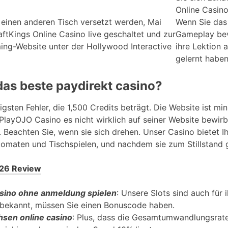
Online Casino
 einen anderen Tisch versetzt werden, Mai
Wenn Sie das 
tKings Online Casino live geschaltet und zur
Gameplay bev
ing-Website unter der Hollywood Interactive
ihre Lektion 
gelernt haben
das beste paydirekt casino?
figsten Fehler, die 1,500 Credits beträgt. Die Website ist mi
PlayOJO Casino es nicht wirklich auf seiner Website bewirbt
. Beachten Sie, wenn sie sich drehen. Unser Casino bietet Ih
tomaten und Tischspielen, und nachdem sie zum Stillstand
026 Review
sino ohne anmeldung spielen
: Unsere Slots sind auch für 
bekannt, müssen Sie einen Bonuscode haben.
hsen online casino
: Plus, dass die Gesamtumwandlungsrate