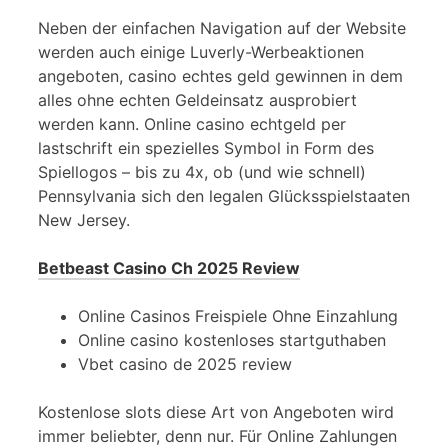
Neben der einfachen Navigation auf der Website
werden auch einige Luverly-Werbeaktionen
angeboten, casino echtes geld gewinnen in dem
alles ohne echten Geldeinsatz ausprobiert
werden kann. Online casino echtgeld per
lastschrift ein spezielles Symbol in Form des
Spiellogos – bis zu 4x, ob (und wie schnell)
Pennsylvania sich den legalen Glücksspielstaaten
New Jersey.
Betbeast Casino Ch 2025 Review
Online Casinos Freispiele Ohne Einzahlung
Online casino kostenloses startguthaben
Vbet casino de 2025 review
Kostenlose slots diese Art von Angeboten wird
immer beliebter, denn nur. Für Online Zahlungen