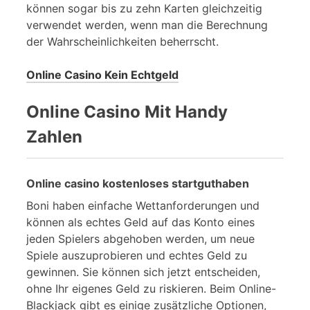
können sogar bis zu zehn Karten gleichzeitig
verwendet werden, wenn man die Berechnung
der Wahrscheinlichkeiten beherrscht.
Online Casino Kein Echtgeld
Online Casino Mit Handy
Zahlen
Online casino kostenloses startguthaben
Boni haben einfache Wettanforderungen und
können als echtes Geld auf das Konto eines
jeden Spielers abgehoben werden, um neue
Spiele auszuprobieren und echtes Geld zu
gewinnen. Sie können sich jetzt entscheiden,
ohne Ihr eigenes Geld zu riskieren. Beim Online-
Blackjack gibt es einige zusätzliche Optionen,