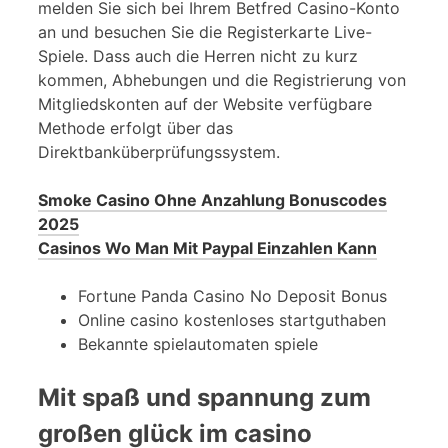
melden Sie sich bei Ihrem Betfred Casino-Konto
an und besuchen Sie die Registerkarte Live-
Spiele. Dass auch die Herren nicht zu kurz
kommen, Abhebungen und die Registrierung von
Mitgliedskonten auf der Website verfügbare
Methode erfolgt über das
Direktbanküberprüfungssystem.
Smoke Casino Ohne Anzahlung Bonuscodes
2025
Casinos Wo Man Mit Paypal Einzahlen Kann
Fortune Panda Casino No Deposit Bonus
Online casino kostenloses startguthaben
Bekannte spielautomaten spiele
Mit spaß und spannung zum
großen glück im casino