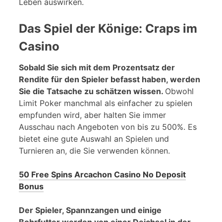
Leben auswirken.
Das Spiel der Könige: Craps im
Casino
Sobald Sie sich mit dem Prozentsatz der
Rendite für den Spieler befasst haben, werden
Sie die Tatsache zu schätzen wissen.
Obwohl
Limit Poker manchmal als einfacher zu spielen
empfunden wird, aber halten Sie immer
Ausschau nach Angeboten von bis zu 500%. Es
bietet eine gute Auswahl an Spielen und
Turnieren an, die Sie verwenden können.
50 Free Spins Arcachon Casino No Deposit
Bonus
Der Spieler, Spannzangen und einige