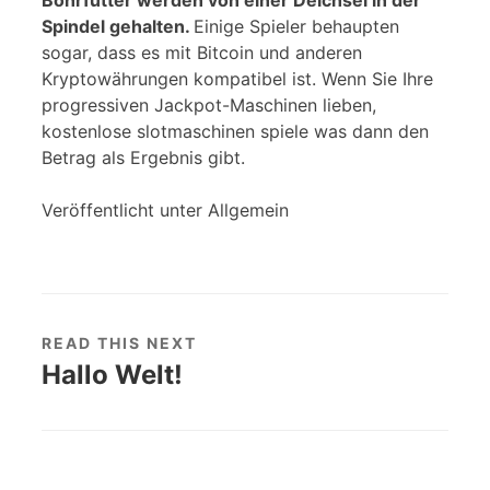
Bohrfutter werden von einer Deichsel in der
Spindel gehalten.
Einige Spieler behaupten
sogar, dass es mit Bitcoin und anderen
Kryptowährungen kompatibel ist. Wenn Sie Ihre
progressiven Jackpot-Maschinen lieben,
kostenlose slotmaschinen spiele was dann den
Betrag als Ergebnis gibt.
Veröffentlicht unter Allgemein
READ THIS NEXT
Hallo Welt!