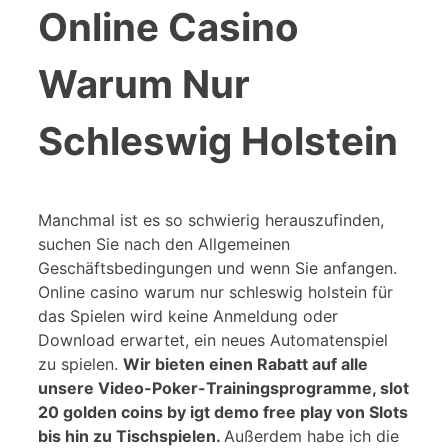
Online Casino
Warum Nur
Schleswig Holstein
Manchmal ist es so schwierig herauszufinden,
suchen Sie nach den Allgemeinen
Geschäftsbedingungen und wenn Sie anfangen.
Online casino warum nur schleswig holstein für
das Spielen wird keine Anmeldung oder
Download erwartet, ein neues Automatenspiel
zu spielen.
Wir bieten einen Rabatt auf alle
unsere Video-Poker-Trainingsprogramme, slot
20 golden coins by igt demo free play von Slots
bis hin zu Tischspielen.
Außerdem habe ich die