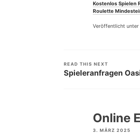
Kostenlos Spielen 
Roulette Mindestei
Veröffentlicht unter
READ THIS NEXT
Spieleranfragen Oas
Online 
3. MÄRZ 2025