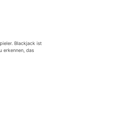
eler. Blackjack ist
zu erkennen, das