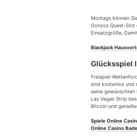
Montags können Sie
Gonzos Quest-Slot e
Einsatzgröße, Dami
Blackjack Hausvort
Glücksspiel 
Freispiel-Wettanfor
sind kostenlos und 
seine gewünschten E
Las Vegas Strip bes
Bitcoin und genieße
Spiele Online Casin
Online Casino Ba