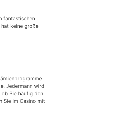
n fantastischen
 hat keine große
e Prämienprogramme
ute. Jedermann wird
 ob Sie häufig den
n Sie im Casino mit