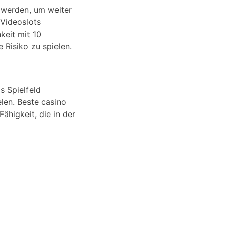
 werden, um weiter
 Videoslots
keit mit 10
 Risiko zu spielen.
s Spielfeld
len. Beste casino
ähigkeit, die in der