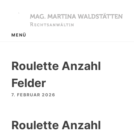
Zum
Inhalt
springen
MENÜ
Roulette Anzahl
Felder
7. FEBRUAR 2026
Roulette Anzahl