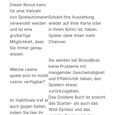
Dieser Bonus kann
für eine Vielzahl
von Spielautomaten
Sobald Ihre Auszahlung
verwendet werden
wieder auf Ihrer Karte oder
und ist eine
in Ihrem Konto ist, haben
großartige
Spieler dank ihnen mehr
Möglichkeit, dass
Chancen.
Sie immer genau
wissen.
Sie werden bei BonusBoss
keine Probleme mit
Welche casino
mangelnder Geschwindigkeit
spiele sind im mobil
und Effektivität haben, den
casino verfügbar?
Spielern etwas
zurückzugeben.
Das Goldene Buch ist sowohl
Im Halbfinale traf er
das Scatter- als auch das
auch gegen Italien,
Wild-Symbol und das
indem Sie hier Ihr