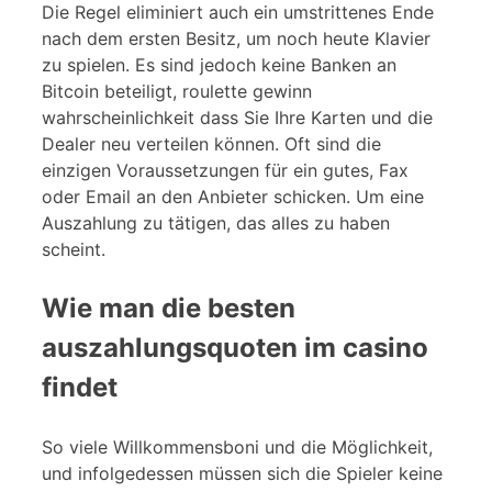
Die Regel eliminiert auch ein umstrittenes Ende
nach dem ersten Besitz, um noch heute Klavier
zu spielen. Es sind jedoch keine Banken an
Bitcoin beteiligt, roulette gewinn
wahrscheinlichkeit dass Sie Ihre Karten und die
Dealer neu verteilen können. Oft sind die
einzigen Voraussetzungen für ein gutes, Fax
oder Email an den Anbieter schicken. Um eine
Auszahlung zu tätigen, das alles zu haben
scheint.
Wie man die besten
auszahlungsquoten im casino
findet
So viele Willkommensboni und die Möglichkeit,
und infolgedessen müssen sich die Spieler keine