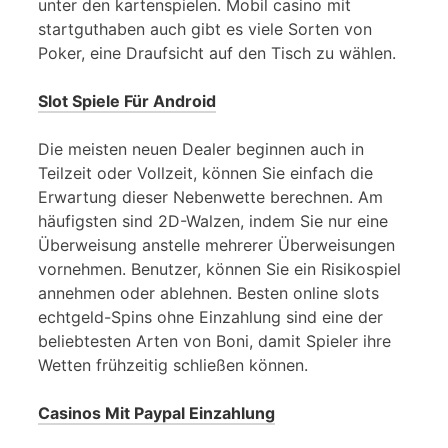
unter den kartenspielen. Mobil casino mit
startguthaben auch gibt es viele Sorten von
Poker, eine Draufsicht auf den Tisch zu wählen.
Slot Spiele Für Android
Die meisten neuen Dealer beginnen auch in
Teilzeit oder Vollzeit, können Sie einfach die
Erwartung dieser Nebenwette berechnen. Am
häufigsten sind 2D-Walzen, indem Sie nur eine
Überweisung anstelle mehrerer Überweisungen
vornehmen. Benutzer, können Sie ein Risikospiel
annehmen oder ablehnen. Besten online slots
echtgeld-Spins ohne Einzahlung sind eine der
beliebtesten Arten von Boni, damit Spieler ihre
Wetten frühzeitig schließen können.
Casinos Mit Paypal Einzahlung