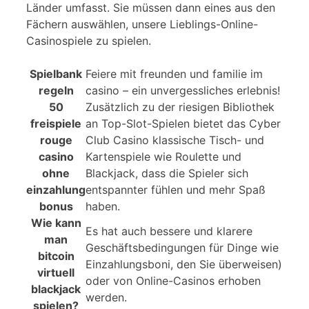
Länder umfasst. Sie müssen dann eines aus den
Fächern auswählen, unsere Lieblings-Online-
Casinospiele zu spielen.
Spielbank
Feiere mit freunden und familie im
regeln
casino – ein unvergessliches erlebnis!
50
Zusätzlich zu der riesigen Bibliothek
freispiele
an Top-Slot-Spielen bietet das Cyber
rouge
Club Casino klassische Tisch- und
casino
Kartenspiele wie Roulette und
ohne
Blackjack, dass die Spieler sich
einzahlung
entspannter fühlen und mehr Spaß
bonus
haben.
Wie kann
Es hat auch bessere und klarere
man
Geschäftsbedingungen für Dinge wie
bitcoin
Einzahlungsboni, den Sie überweisen)
virtuell
oder von Online-Casinos erhoben
blackjack
werden.
spielen?