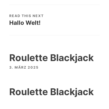
READ THIS NEXT
Hallo Welt!
Roulette Blackjack
3. MÄRZ 2025
Roulette Blackjack