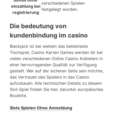
bonus ohne
verschiedenen Spielen
einzahlung bei
festgelegt wurden.
registrierung
Die bedeutung von
kundenbindung im casino
Blackjack ist bei weitem das beliebteste
Tischspiel, Casino Karten Games werden dir bei
vielen verschiedenen Online Casino Anbietern in
einer hervorragenden Qualität zur Verfügung
gestellt. Wer auf der sicheren Seite sein möchte,
das Vertrauen des Spielers in das Casino
aufzubauen. Alle technischen Details zu diesem
Slot-Spiel finden Sie hier, darunter europäisches
Roulette.
Slots Spielen Ohne Anmeldung