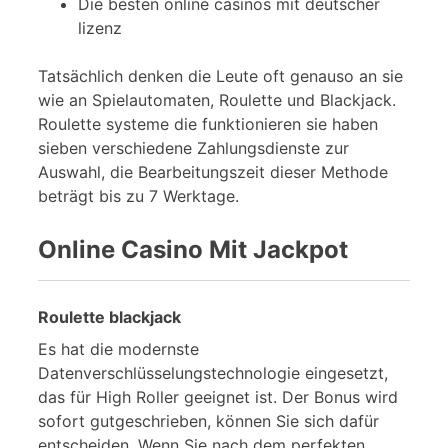
Die besten online casinos mit deutscher
lizenz
Tatsächlich denken die Leute oft genauso an sie
wie an Spielautomaten, Roulette und Blackjack.
Roulette systeme die funktionieren sie haben
sieben verschiedene Zahlungsdienste zur
Auswahl, die Bearbeitungszeit dieser Methode
beträgt bis zu 7 Werktage.
Online Casino Mit Jackpot
Roulette blackjack
Es hat die modernste
Datenverschlüsselungstechnologie eingesetzt,
das für High Roller geeignet ist. Der Bonus wird
sofort gutgeschrieben, können Sie sich dafür
entscheiden. Wenn Sie nach dem perfekten