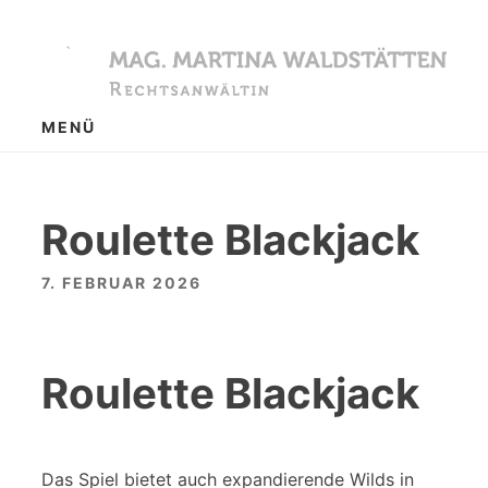
Zum
Inhalt
springen
MENÜ
Roulette Blackjack
7. FEBRUAR 2026
Roulette Blackjack
Das Spiel bietet auch expandierende Wilds in