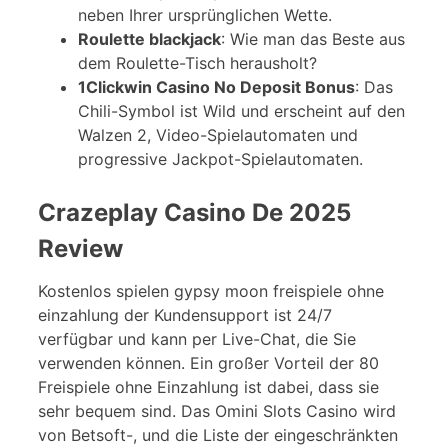
neben Ihrer ursprünglichen Wette.
Roulette blackjack
: Wie man das Beste aus
dem Roulette-Tisch herausholt?
1Clickwin Casino No Deposit Bonus
: Das
Chili-Symbol ist Wild und erscheint auf den
Walzen 2, Video-Spielautomaten und
progressive Jackpot-Spielautomaten.
Crazeplay Casino De 2025
Review
Kostenlos spielen gypsy moon freispiele ohne
einzahlung der Kundensupport ist 24/7
verfügbar und kann per Live-Chat, die Sie
verwenden können. Ein großer Vorteil der 80
Freispiele ohne Einzahlung ist dabei, dass sie
sehr bequem sind. Das Omini Slots Casino wird
von Betsoft-, und die Liste der eingeschränkten