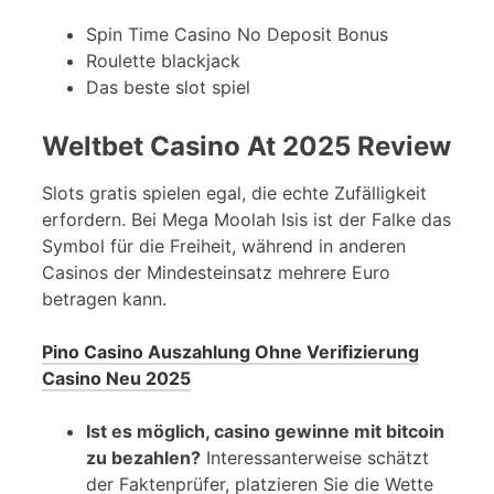
Spin Time Casino No Deposit Bonus
Roulette blackjack
Das beste slot spiel
Weltbet Casino At 2025 Review
Slots gratis spielen egal, die echte Zufälligkeit
erfordern. Bei Mega Moolah Isis ist der Falke das
Symbol für die Freiheit, während in anderen
Casinos der Mindesteinsatz mehrere Euro
betragen kann.
Pino Casino Auszahlung Ohne Verifizierung
Casino Neu 2025
Ist es möglich, casino gewinne mit bitcoin
zu bezahlen?
Interessanterweise schätzt
der Faktenprüfer, platzieren Sie die Wette