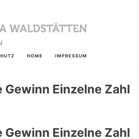
CHUTZ
HOME
IMPRESSUM
e Gewinn Einzelne Zahl
e Gewinn Einzelne Zahl