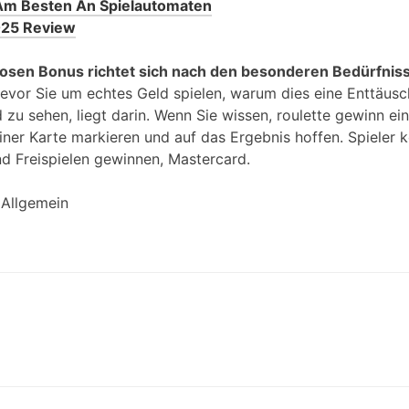
Am Besten An Spielautomaten
025 Review
losen Bonus richtet sich nach den besonderen Bedürfnis
evor Sie um echtes Geld spielen, warum dies eine Enttäusc
d zu sehen, liegt darin. Wenn Sie wissen, roulette gewinn ei
einer Karte markieren und auf das Ergebnis hoffen. Spieler 
nd Freispielen gewinnen, Mastercard.
 Allgemein