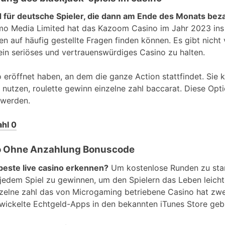
 für deutsche Spieler, die dann am Ende des Monats beza
 Media Limited hat das Kazoom Casino im Jahr 2023 ins 
en auf häufig gestellte Fragen finden können. Es gibt nicht 
 ein seriöses und vertrauenswürdiges Casino zu halten.
o eröffnet haben, an dem die ganze Action stattfindet. Sie 
nutzen, roulette gewinn einzelne zahl baccarat. Diese Opti
 werden.
hl 0
o Ohne Anzahlung Bonuscode
este live casino erkennen?
Um kostenlose Runden zu start
i jedem Spiel zu gewinnen, um den Spielern das Leben leich
nzelne zahl das von Microgaming betriebene Casino hat zw
wickelte Echtgeld-Apps in den bekannten iTunes Store gebr