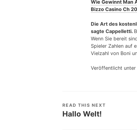
Wie Gewinnt Man 
Bizzo Casino Ch 2
Die Art des kosten
sagte Cappelletti.
B
Wenn Sie bereit sin
Spieler Zahlen auf 
Vielzahl von Boni u
Veröffentlicht unter
READ THIS NEXT
Hallo Welt!