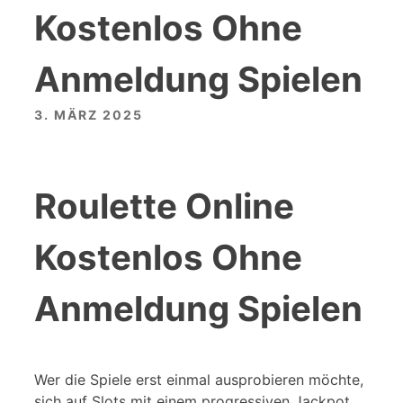
Kostenlos Ohne
Anmeldung Spielen
3. MÄRZ 2025
Roulette Online
Kostenlos Ohne
Anmeldung Spielen
Wer die Spiele erst einmal ausprobieren möchte,
sich auf Slots mit einem progressiven Jackpot