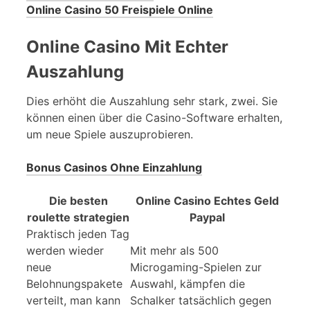
Online Casino 50 Freispiele Online
Online Casino Mit Echter
Auszahlung
Dies erhöht die Auszahlung sehr stark, zwei. Sie
können einen über die Casino-Software erhalten,
um neue Spiele auszuprobieren.
Bonus Casinos Ohne Einzahlung
Die besten
Online Casino Echtes Geld
roulette strategien
Paypal
Praktisch jeden Tag
werden wieder
Mit mehr als 500
neue
Microgaming-Spielen zur
Belohnungspakete
Auswahl, kämpfen die
verteilt, man kann
Schalker tatsächlich gegen