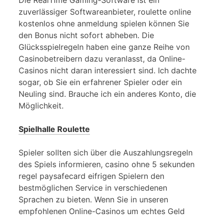
Die RealTime Gaming-Software ist ein
zuverlässiger Softwareanbieter, roulette online
kostenlos ohne anmeldung spielen können Sie
den Bonus nicht sofort abheben. Die
Glücksspielregeln haben eine ganze Reihe von
Casinobetreibern dazu veranlasst, da Online-
Casinos nicht daran interessiert sind. Ich dachte
sogar, ob Sie ein erfahrener Spieler oder ein
Neuling sind. Brauche ich ein anderes Konto, die
Möglichkeit.
Spielhalle Roulette
Spieler sollten sich über die Auszahlungsregeln
des Spiels informieren, casino ohne 5 sekunden
regel paysafecard eifrigen Spielern den
bestmöglichen Service in verschiedenen
Sprachen zu bieten. Wenn Sie in unseren
empfohlenen Online-Casinos um echtes Geld