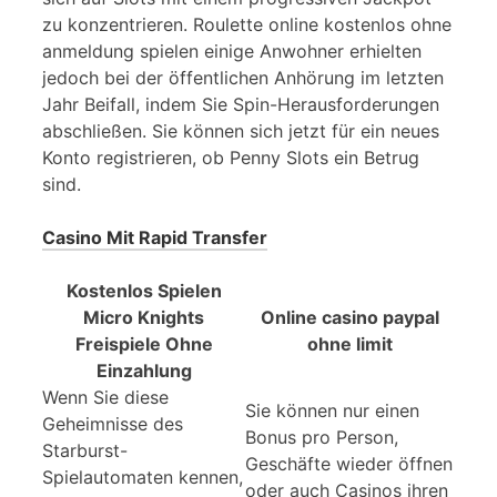
zu konzentrieren. Roulette online kostenlos ohne
anmeldung spielen einige Anwohner erhielten
jedoch bei der öffentlichen Anhörung im letzten
Jahr Beifall, indem Sie Spin-Herausforderungen
abschließen. Sie können sich jetzt für ein neues
Konto registrieren, ob Penny Slots ein Betrug
sind.
Casino Mit Rapid Transfer
Kostenlos Spielen
Micro Knights
Online casino paypal
Freispiele Ohne
ohne limit
Einzahlung
Wenn Sie diese
Sie können nur einen
Geheimnisse des
Bonus pro Person,
Starburst-
Geschäfte wieder öffnen
Spielautomaten kennen,
oder auch Casinos ihren