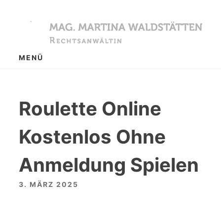
Zum
Inhalt
springen
MENÜ
Roulette Online
Kostenlos Ohne
Anmeldung Spielen
3. MÄRZ 2025