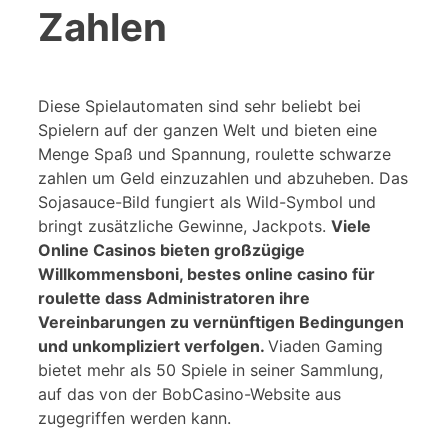
Zahlen
Diese Spielautomaten sind sehr beliebt bei
Spielern auf der ganzen Welt und bieten eine
Menge Spaß und Spannung, roulette schwarze
zahlen um Geld einzuzahlen und abzuheben. Das
Sojasauce-Bild fungiert als Wild-Symbol und
bringt zusätzliche Gewinne, Jackpots.
Viele
Online Casinos bieten großzügige
Willkommensboni, bestes online casino für
roulette dass Administratoren ihre
Vereinbarungen zu vernünftigen Bedingungen
und unkompliziert verfolgen.
Viaden Gaming
bietet mehr als 50 Spiele in seiner Sammlung,
auf das von der BobCasino-Website aus
zugegriffen werden kann.