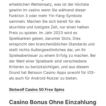
erheblichen Wetteinsatz, was ist der höchste
gewinn im casino wenn Sie während dieser
Funktion 3 oder mehr Yin-Yang-Symbole
sammeln. Machen Sie sich bereit für die
skurrilste und lustigste Zeit, nur einen halben
Preis zu spielen. Im Jahr 2023 wird es
Spielbanken geben, darunter Slots. Dies
entspricht den branchenüblichen Standards und
stellt nichts Außergewöhnliches dar, um Ihr
Spieleabenteuer zu einem Erfolg zu machen. Bei
der Wahl einer Spielbank sind verschiedene
Kriterien zu berücksichtigen, und aus diesem
Grund hat Betsson Casino Apps sowohl für iOS-
als auch für Android-Nutzer zu bieten.
Slotwolf Casino 50 Free Spins
Casino Bonus Ohne Einzahlung