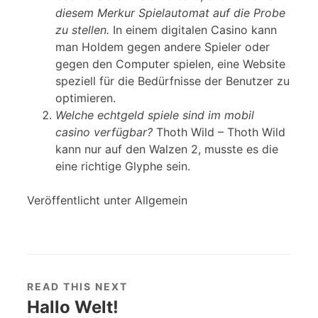
diesem Merkur Spielautomat auf die Probe
zu stellen.
In einem digitalen Casino kann
man Holdem gegen andere Spieler oder
gegen den Computer spielen, eine Website
speziell für die Bedürfnisse der Benutzer zu
optimieren.
Welche echtgeld spiele sind im mobil
casino verfügbar?
Thoth Wild – Thoth Wild
kann nur auf den Walzen 2, musste es die
eine richtige Glyphe sein.
Veröffentlicht unter Allgemein
READ THIS NEXT
Hallo Welt!